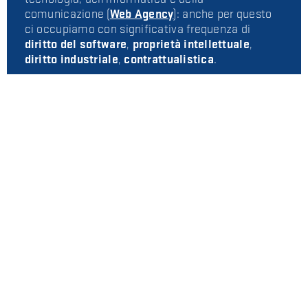
comunicazione (
Web Agency
): anche per questo
ci occupiamo con significativa frequenza di
diritto del software
,
proprietà intellettuale
,
diritto industriale
,
contrattualistica
.