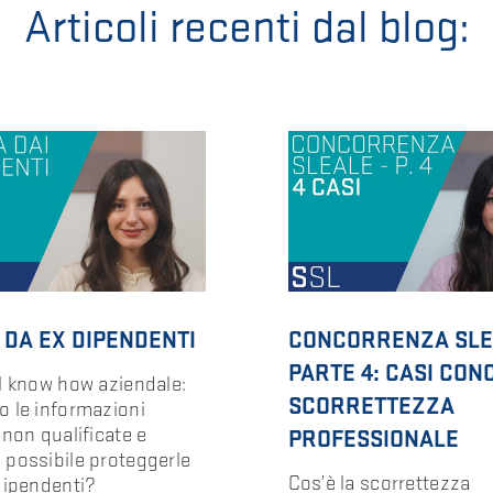
Articoli recenti dal blog:
 DA EX DIPENDENTI
CONCORRENZA SLE
PARTE 4: CASI CONC
l know how aziendale:
SCORRETTEZZA
o le informazioni
 non qualificate e
PROFESSIONALE
 possibile proteggerle
Cos’è la scorrettezza
dipendenti?