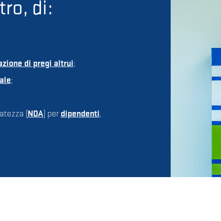
ltro, di:
zione di pregi altrui
;
ale
;
vatezza (
NDA
) per
dipendenti
,