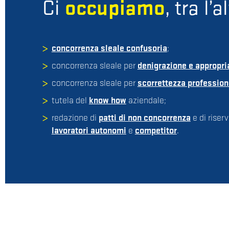
Ci
occupiamo
, tra l’a
concorrenza sleale confusoria
;
concorrenza sleale per
denigrazione e appropria
concorrenza sleale per
scorrettezza profession
tutela del
know how
aziendale;
redazione di
patti di non concorrenza
e di riser
lavoratori autonomi
e
competitor
.