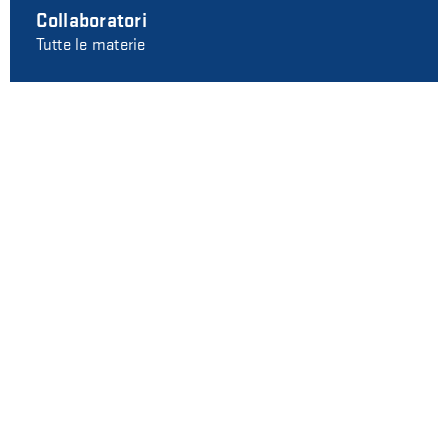
Collaboratori
Tutte le materie
LASCIA UN COMMENTO
Il tuo indirizzo e-mail non sarà pubblicato. I campi
obbligatori sono contraddistinti dal simbolo *
Nome
E-mail