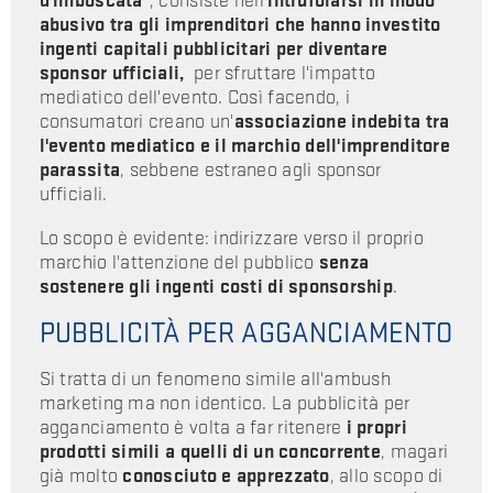
d'imboscata
", consiste nell'
intrufolarsi in modo
abusivo tra gli imprenditori che hanno investito
ingenti capitali pubblicitari per diventare
sponsor ufficiali,
per sfruttare l'impatto
mediatico dell'evento. Così facendo, i
consumatori creano un'
associazione indebita tra
l'evento mediatico e il marchio dell'imprenditore
parassita
, sebbene estraneo agli sponsor
ufficiali.
Lo scopo è evidente: indirizzare verso il proprio
marchio l'attenzione del pubblico
senza
sostenere gli ingenti costi di sponsorship
.
PUBBLICITÀ PER AGGANCIAMENTO
Si tratta di un fenomeno simile all'ambush
marketing ma non identico. La pubblicità per
agganciamento è volta a far ritenere
i propri
prodotti simili a quelli di un concorrente
, magari
già molto
conosciuto e apprezzato
, allo scopo di