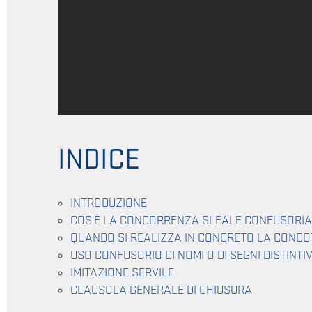
INDICE
INTRODUZIONE
COS'È LA CONCORRENZA SLEALE CONFUSORIA
QUANDO SI REALIZZA IN CONCRETO LA COND
USO CONFUSORIO DI NOMI O DI SEGNI DISTINTIV
IMITAZIONE SERVILE
CLAUSOLA GENERALE DI CHIUSURA