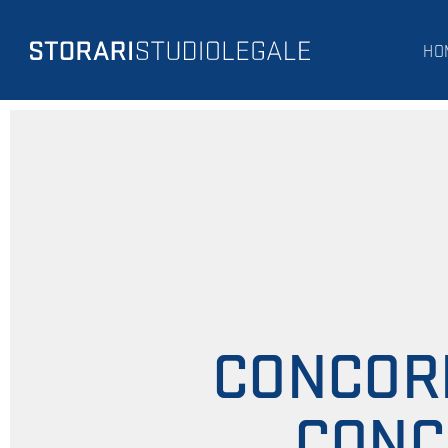
HO
CONCORR
CONC