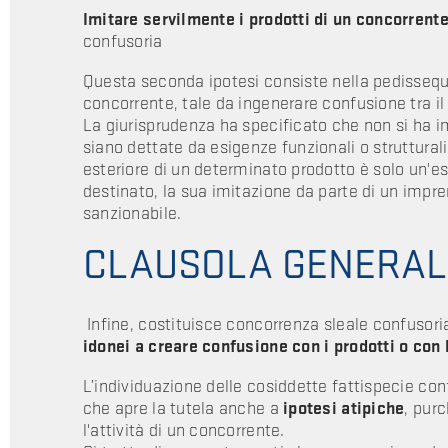
Imitare servilmente i prodotti di un concorrent
confusoria
Questa seconda ipotesi consiste nella pedissequa
concorrente, tale da ingenerare confusione tra il 
La giurisprudenza ha specificato che non si ha i
siano dettate da esigenze funzionali o strutturali
esteriore di un determinato prodotto è solo un'est
destinato, la sua imitazione da parte di un impre
sanzionabile.
CLAUSOLA GENERALE
Infine, costituisce concorrenza sleale confusor
idonei a creare confusione con i prodotti o con l
L’individuazione delle cosiddette fattispecie c
che apre la tutela anche a
ipotesi atipiche
, pur
l'attività di un concorrente.