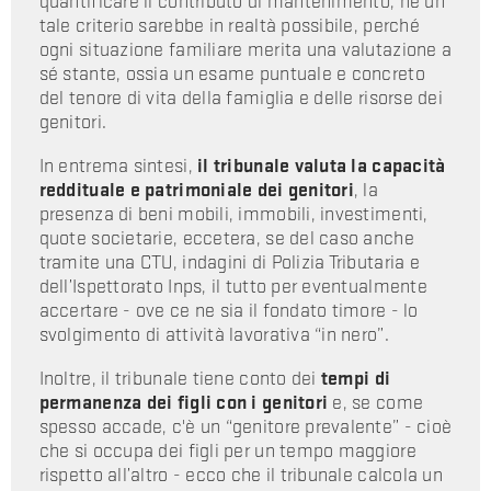
quantificare il contributo di mantenimento, né un
tale criterio sarebbe in realtà possibile, perché
ogni situazione familiare merita una valutazione a
sé stante, ossia un esame puntuale e concreto
del tenore di vita della famiglia e delle risorse dei
genitori.
In entrema sintesi,
il tribunale valuta la capacità
reddituale e patrimoniale dei genitori
, la
presenza di beni mobili, immobili, investimenti,
quote societarie, eccetera, se del caso anche
tramite una CTU, indagini di Polizia Tributaria e
dell’Ispettorato Inps, il tutto per eventualmente
accertare - ove ce ne sia il fondato timore - lo
svolgimento di attività lavorativa “in nero”.
Inoltre, il tribunale tiene conto dei
tempi di
permanenza dei figli con i genitori
e, se come
spesso accade, c'è un “genitore prevalente” - cioè
che si occupa dei figli per un tempo maggiore
rispetto all’altro - ecco che il tribunale calcola un