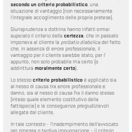
secondo un criterio probabilistico
, una
situazione di vantaggio (non necessariamente
l’integrale accoglimento delle proprie pretese).
Giurisprudenza e dottrina hanno infatti ormai
superato il criterio della
certezza
, che in passato
imponeva al cliente la
probatio diabolica
del fatto
che, in assenza di errore professionale, il
vantaggio per il cliente sarebbe stato, per l’
appunto, non solo probabile ma certo (o
addirittura
moralmente certo
).
Lo stesso
criterio probabilistico
è applicato sia
al nesso di causa tra errore professionale e
danno, sia al nesso di causa fra il danno stesso
(inteso quale elemento costitutivo della
fattispecie) e le conseguenze pregiudizievoli
allegate dal cliente.
In tale contesto – l’inadempimento dell’avvocato
per omessa o tardiva impugnazione – il criterio