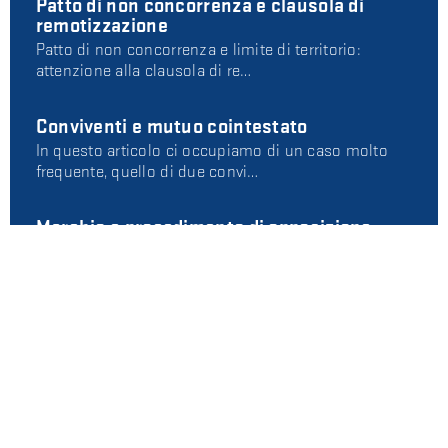
Patto di non concorrenza e clausola di
remotizzazione
Patto di non concorrenza e limite di territorio:
attenzione alla clausola di re…
Conviventi e mutuo cointestato
In questo articolo ci occupiamo di un caso molto
frequente, quello di due convi…
Marchio e procedimento di opposizione:
che differenza c'è rispetto a un giudizio
ordinario?
Qualcuno ha provato a copiare il tuo marchio e stai
valutando come tutelarti. E…
AUTORI