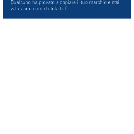
Qualcuno ha provato a copiare il tuo marchio e stai
valutando come tutelarti. E…
Obbligo di ritinteggiare l’immobile al
termine del contratto di locazione
Imbiancare l’immobile a fine locazione: cosa dice il
contratto? Differenze tra …
AUTORI
Avv. Alessio Storari
Diritto civile e commerciale, automotive
Avv. Sara Uboldi
Diritto civile, commerciale e fallimentare
Avv. Martina Vivirito Pellegrino