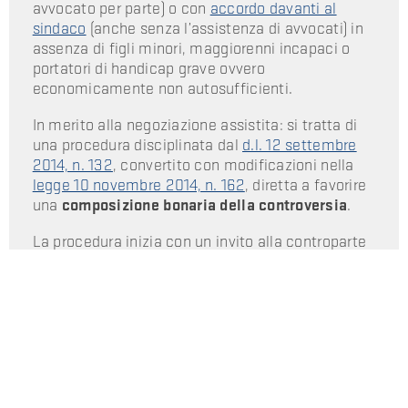
avvocato per parte) o con
accordo davanti al
sindaco
(anche senza l’assistenza di avvocati) in
assenza di figli minori, maggiorenni incapaci o
portatori di handicap grave ovvero
economicamente non autosufficienti.
In merito alla negoziazione assistita: si tratta di
una procedura disciplinata dal
d.l. 12 settembre
2014, n. 132
, convertito con modificazioni nella
legge 10 novembre 2014, n. 162
, diretta a favorire
una
composizione bonaria della controversia
.
La procedura inizia con un invito alla controparte
a stipulare una convenzione di negoziazione
assistita da uno o più avvocati, ossia a stipulare
un
accordo
con il quale le parti si obbligano a
cooperare in buona fede e lealtà
per risolvere in
via amichevole la controversia
, dandosi regole
precise sullo svolgimento della procedura
conciliativa.