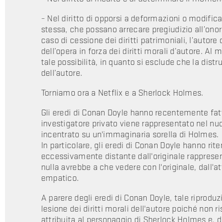
– Nel diritto di opporsi a deformazioni o modifica
stessa, che possano arrecare pregiudizio all’onore
caso di cessione dei diritti patrimoniali, l’autore
dell’opera in forza dei diritti morali d’autore. A
tale possibilità, in quanto si esclude che la dist
dell’autore.
Torniamo ora a Netflix e a Sherlock Holmes.
Gli eredi di Conan Doyle hanno recentemente fatto
investigatore privato viene rappresentato nel nu
incentrato su un'immaginaria sorella di Holmes.
In particolare, gli eredi di Conan Doyle hanno ri
eccessivamente distante dall'originale rapprese
nulla avrebbe a che vedere con l'originale, dall
empatico.
A parere degli eredi di Conan Doyle, tale riprodu
lesione dei diritti morali dell'autore poiché non r
attribuita al personaggio di Sherlock Holmes e, di