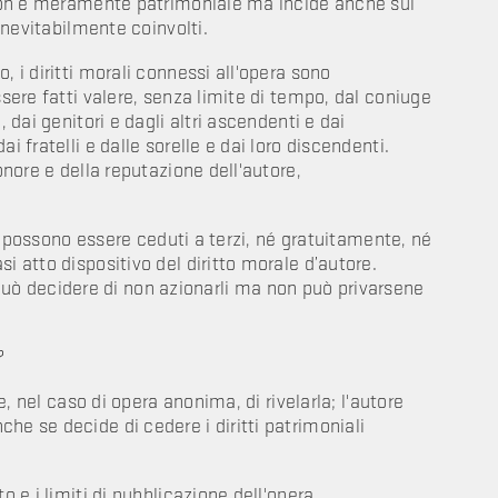
a non è meramente patrimoniale ma incide anche sui
 inevitabilmente coinvolti.
, i diritti morali connessi all'opera sono
ssere fatti valere, senza limite di tempo, dal coniuge
, dai genitori e dagli altri ascendenti e dai
i fratelli e dalle sorelle e dai loro discendenti.
onore e della reputazione dell'autore,
non possono essere ceduti a terzi, né gratuitamente, né
i atto dispositivo del diritto morale d’autore.
ore può decidere di non azionarli ma non può privarsene
?
 e, nel caso di opera anonima, di rivelarla; l'autore
he se decide di cedere i diritti patrimoniali
o e i limiti di pubblicazione dell'opera.