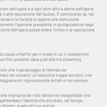
zioni dell’opera e a ogni altro atto a danno dell’opera
 o alla reputazione dell’autore. È controverso se, nel
 conservi la facoltà di opporsi alla distruzione
l momento l’opinione prevalente in giurisprudenza nega
ruzione dell’opera possa ledere l’onore o la reputazione
 causa a Netflix per il modo in cui il celeberrimo
ovo film prodotto dalla piattaforma streaming,
tenuto che il personaggio di Holmes sia
ntato nei romanzi: un detective troppo emotivo, che
'atteggiamento rigorosamente british e non sempre
zione impropria del noto detective integrerebbe una
ispetterebbe l'identità che era stata, nel tempo,
 riflesso, quella del suo autore.