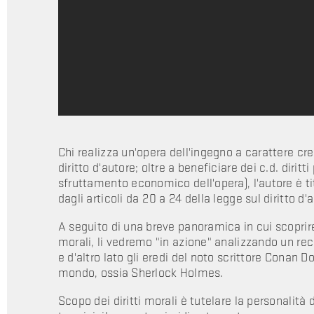
Chi realizza un'opera dell'ingegno a carattere cr
diritto d'autore; oltre a beneficiare dei c.d. dirit
sfruttamento economico dell'opera), l'autore è tito
dagli articoli da 20 a 24 della legge sul diritto d'
A seguito di una breve panoramica in cui scoprirem
morali, li vedremo "in azione" analizzando un rec
e d'altro lato gli eredi del noto scrittore Conan D
mondo, ossia Sherlock Holmes.
Scopo dei diritti morali è tutelare la personalità 