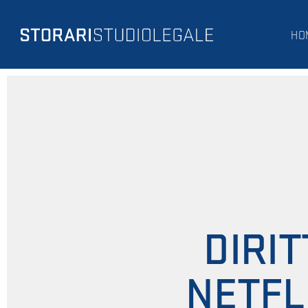
HO
DIRI
NETFL