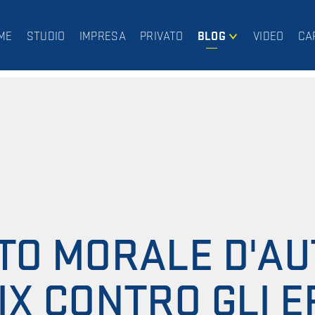
ME
STUDIO
IMPRESA
PRIVATO
BLOG
VIDEO
CA
IMPRESA
PRIVATO
TTO MORALE D'AU
IX CONTRO GLI ER