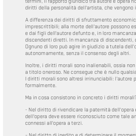
termini, il rapporto giuridico tra autore e oper
diritti della personalità dell'artista, che vengono
A differenza dei diritti di sfruttamento economico
imprescrittibili; alla morte dell'autore possono e
e dai figli dell'autore defunto e, in loro mancanza
discendenti diretti. In mancanza di discendenti, da
Ognuno di loro può agire in giudizio a tutela dell'
autonomamente, senza il consenso degli altri.
Inoltre, i diritti morali sono inalienabili, ossia 
a titolo oneroso. Ne consegue che è nullo qualsias
I diritti morali sono altresì irrinunciabili: l'aut
formalmente.
Ma in cosa consistono in concreto i diritti morali
- Nel diritto di rivendicare la paternità dell'opera
dell'opera deve essere riconosciuto come tale anc
connessi all'opera a terzi.
– Nel diritto di inedito e di determinare il moment