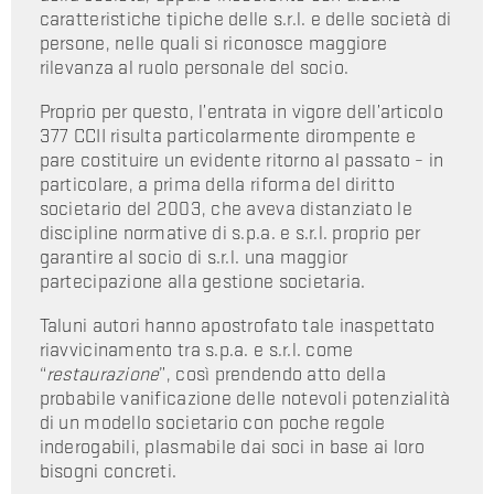
caratteristiche tipiche delle s.r.l. e delle società di
persone, nelle quali si riconosce maggiore
rilevanza al ruolo personale del socio.
Proprio per questo, l’entrata in vigore dell’articolo
377 CCII risulta particolarmente dirompente e
pare costituire un evidente ritorno al passato – in
particolare, a prima della riforma del diritto
societario del 2003, che aveva distanziato le
discipline normative di s.p.a. e s.r.l. proprio per
garantire al socio di s.r.l. una maggior
partecipazione alla gestione societaria.
Taluni autori hanno apostrofato tale inaspettato
riavvicinamento tra s.p.a. e s.r.l. come
“
restaurazione
”, così prendendo atto della
probabile vanificazione delle notevoli potenzialità
di un modello societario con poche regole
inderogabili, plasmabile dai soci in base ai loro
bisogni concreti.