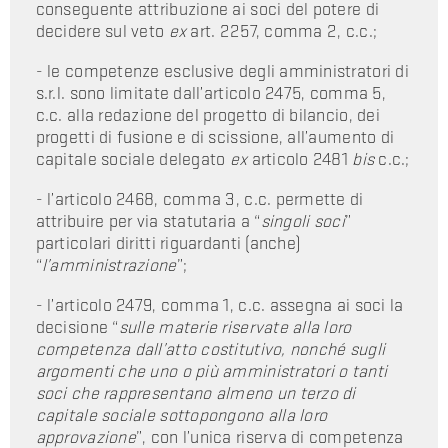
conseguente attribuzione ai soci del potere di
decidere sul veto
ex
art. 2257, comma 2, c.c.;
- le competenze esclusive degli amministratori di
s.r.l. sono limitate dall’articolo 2475, comma 5,
c.c. alla redazione del progetto di bilancio, dei
progetti di fusione e di scissione, all’aumento di
capitale sociale delegato
ex
articolo 2481
bis
c.c.;
- l’articolo 2468, comma 3, c.c. permette di
attribuire per via statutaria a “
singoli soci
”
particolari diritti riguardanti (anche)
“
l’amministrazione
”;
- l’articolo 2479, comma 1, c.c. assegna ai soci la
decisione “
sulle materie riservate alla loro
competenza dall’atto costitutivo, nonché sugli
argomenti che uno o più amministratori o tanti
soci che rappresentano almeno un terzo di
capitale sociale sottopongono alla loro
approvazione
”, con l’unica riserva di competenza