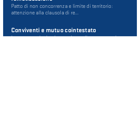
Patto di non concorrenza e limite di territorio:
attenzione alla clausola di re…
Conviventi e mutuo cointestato
In questo articolo ci occupiamo di un caso molto
frequente, quello di due convi…
Marchio e procedimento di opposizione:
che differenza c'è rispetto a un giudizio
ordinario?
Qualcuno ha provato a copiare il tuo marchio e stai
valutando come tutelarti. E…
Obbligo di ritinteggiare l’immobile al
termine del contratto di locazione
Imbiancare l’immobile a fine locazione: cosa dice il
contratto? Differenze tra …