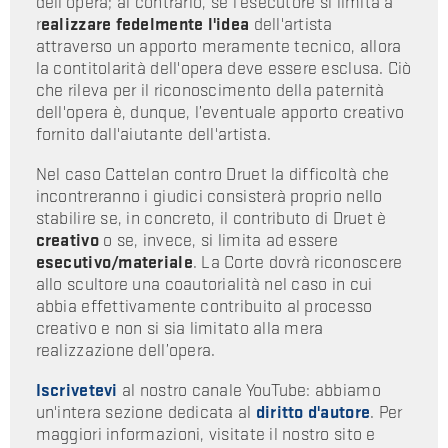
dell'opera; al contrario, se l'esecutore si limita a
r
ealizzare fedelmente l'idea
dell'artista
attraverso un apporto meramente tecnico, allora
la contitolarità dell'opera deve essere esclusa. Ciò
che rileva per il riconoscimento della paternità
dell'opera è, dunque, l’eventuale apporto creativo
fornito dall'aiutante dell'artista.
Nel caso Cattelan contro Druet la difficoltà che
incontreranno i giudici consisterà proprio nello
stabilire se, in concreto, il contributo di Druet è
creativo
o se, invece, si limita ad essere
esecutivo/materiale
. La Corte dovrà riconoscere
allo scultore una coautorialità nel caso in cui
abbia effettivamente contribuito al processo
creativo e non si sia limitato alla mera
realizzazione dell’opera.
Iscrivetevi
al nostro canale YouTube: abbiamo
un'intera sezione dedicata al
diritto d'autore
. Per
maggiori informazioni, visitate il nostro sito e