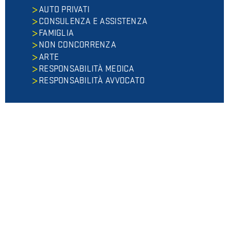
AUTO PRIVATI
CONSULENZA E ASSISTENZA
FAMIGLIA
NON CONCORRENZA
ARTE
RESPONSABILITÀ MEDICA
RESPONSABILITÀ AVVOCATO
ULTIMI ARTICOLI
Preliminare e clausole vessatorie
Preliminare e clausole vessatorie: quali sono le
tutele per il consumatore?
N…
A cosa serve l'amministrazione di