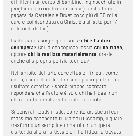
di Hitler in un corpo di bambino, inginocchiato in
preghiera con occhi commossi (quest'ultima
pagata da Cattelan a Druet poco più di 30 mila
euro e poi rivenduta da Christie's all'asta per 17
milioni di dollari).
La domanda sorge spontanea:
chi è l'autore
dell'opera?
Chi la concepisce, ossia
chi ha l'idea
,
oppure
chi la realizza materialmente
, grazie
anche alla propria perizia tecnica?
Nell'ambito dell'arte concettuale - in cui, come
detto, i concetti e le idee sono più importanti del
risultato estetico - sembrerebbe scontato
rispondere che l'autore è solo chi ha l'idea, non
chi si limita a realizzarla materialmente.
Si pensi al Ready made, corrente artistica il cui
massimo esponente fu Marcel Duchamp, il quale
trasformò un semplice orinatoio in un'opera
d'arte: da allora l'artista è chi ha l'idea, la trovata