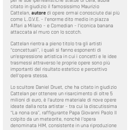
per le sue iperrealistiche statue di cera, abbia
citato in giudizio il famosissimo Maurizio
Cattelan,
autore
di opere ormai conosciute dai più
come L.O.V.E. – l'enorme dito medio in piazza
Affari a Milano – e Comedian – l'iconica banana
attaccata al muro con lo scotch.
Cattelan rientra a pieno titolo tra gli artisti
“concettuali”, i quali si fanno esponenti di
un'espressione artistica in cui i concetti e le idee
trasmessi attraverso le proprie opere sono più
importanti del risultato estetico e percettivo
dell'opera stessa.
Lo scultore Daniel Druet, che ha citato in giudizio
Cattelan per ottenere un risarcimento di oltre 5
milioni di euro, è l'autore materiale di nove opere
ideate dalla nota artistar – tra cui la discutissima
“La nona ora”, raffigurante Papa Giovanni Paolo II
colpito da un meteorite, nonché l'opera
denominata HIM, consistente in una riproduzione