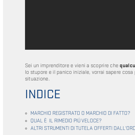
Sei un imprenditore e vieni a scoprire che
qualcu
lo stupore e il panico iniziale, vorrai sapere cosa
situazione.
INDICE
MARCHIO REGISTRATO O MARCHIO DI FATTO?
QUAL È IL RIMEDIO PIÚ VELOCE?
ALTRI STRUMENTI DI TUTELA OFFERTI DALL'O