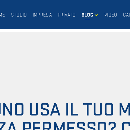
ME
STUDIO
IMPRESA
PRIVATO
BLOG
VIDEO
CA
IMPRESA
PRIVATO
NO USA IL TUO 
ZA PERMESSO? 