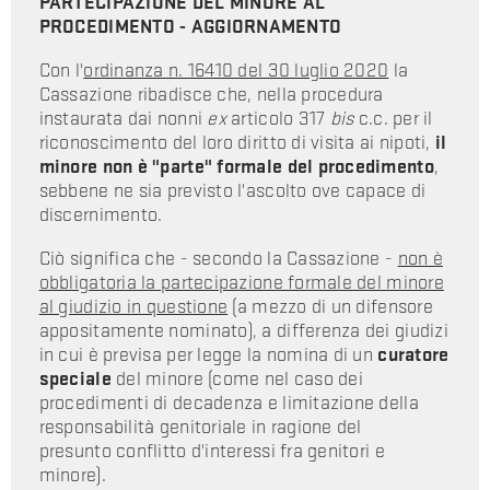
PARTECIPAZIONE DEL MINORE AL
PROCEDIMENTO - AGGIORNAMENTO
Con l'
ordinanza n. 16410 del 30 luglio 2020
la
Cassazione ribadisce che, nella procedura
instaurata dai nonni
ex
articolo 317
bis
c.c. per il
riconoscimento del loro diritto di visita ai nipoti,
il
minore non è "parte" formale del procedimento
,
sebbene ne sia previsto l'ascolto ove capace di
discernimento.
Ciò significa che - secondo la Cassazione -
non è
obbligatoria la partecipazione formale del minore
al giudizio in questione
(a mezzo di un difensore
appositamente nominato), a differenza dei giudizi
in cui è previsa per legge la nomina di un
curatore
speciale
del minore (come nel caso dei
procedimenti di decadenza e limitazione della
responsabilità genitoriale in ragione del
presunto conflitto d'interessi fra genitori e
minore).