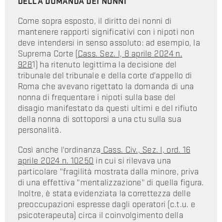
DELLA DOMANDA DEI NONNI
Come sopra esposto, il diritto dei nonni di
mantenere rapporti significativi con i nipoti non
deve intendersi in senso assoluto: ad esempio, la
Suprema Corte (
Cass. Sez. I, 8 aprile 2024 n.
928
1) ha ritenuto legittima la decisione del
tribunale del tribunale e della corte d'appello di
Roma che avevano rigettato la domanda di una
nonna di frequentare i nipoti sulla base del
disagio manifestato da questi ultimi e del rifiuto
della nonna di sottoporsi a una ctu sulla sua
personalità.
Così anche l'ordinanza
Cass. Civ., Sez. I, ord. 16
aprile 2024 n. 10250
in cui si rilevava una
particolare "fragilità mostrata dalla minore, priva
di una effettiva "mentalizzazione" di quella figura.
Inoltre, è stata evidenziata la correttezza delle
preoccupazioni espresse dagli operatori (c.t.u. e
psicoterapeuta) circa il coinvolgimento della