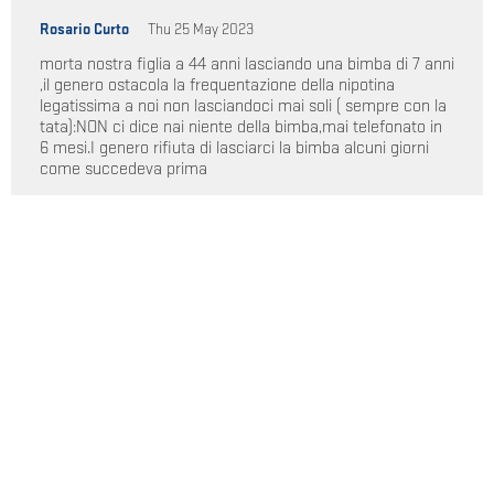
Rosario Curto
Thu 25 May 2023
morta nostra figlia a 44 anni lasciando una bimba di 7 anni
,il genero ostacola la frequentazione della nipotina
legatissima a noi non lasciandoci mai soli ( sempre con la
tata):NON ci dice nai niente della bimba,mai telefonato in
6 mesi.I genero rifiuta di lasciarci la bimba alcuni giorni
come succedeva prima
CATEGORIE
IMPRESA
AUTOMOTIVE
CONCORRENZA
CONSULENZA E ASSISTENZA
SOFTWARE
INDUSTRIALE
IT & TECH