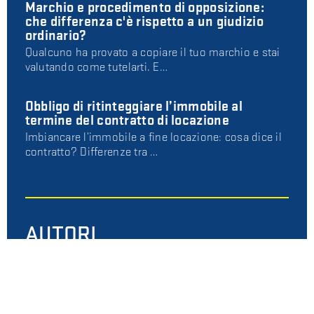
Marchio e procedimento di opposizione:
che differenza c'è rispetto a un giudizio
ordinario?
Qualcuno ha provato a copiare il tuo marchio e stai
valutando come tutelarti. E…
Obbligo di ritinteggiare l’immobile al
termine del contratto di locazione
Imbiancare l’immobile a fine locazione: cosa dice il
contratto? Differenze tra …
AUTORI
Avv. Alessio Storari
Diritto civile e commerciale, automotive
Avv. Sara Uboldi