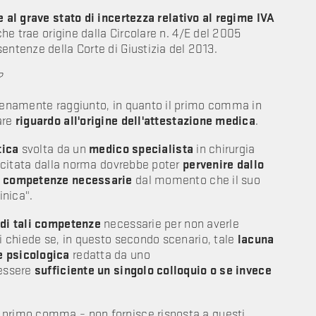
e al grave stato di incertezza relativo al regime IVA
che trae origine dalla Circolare n. 4/E del 2005
entenze della Corte di Giustizia del 2013.
?
pienamente raggiunto, in quanto il primo comma in
are
riguardo all'origine dell'attestazione medica
.
tica
svolta da un
medico specialista
in chirurgia
ne citata dalla norma dovrebbe poter
pervenire dallo
e competenze necessarie
dal momento che il suo
linica".
di tali competenze
necessarie per non averle
si chiede se, in questo secondo scenario, tale
lacuna
e psicologica
redatta da uno
 essere
sufficiente un singolo colloquio o se invece
 primo comma – non fornisce risposta a questi