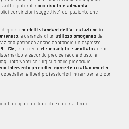
escritto, potrebbe
non risultare adeguata
plici convinzioni soggettive" del paziente che
edisposto
modelli standard dell’attestazione
in
ontenuto
, a garanzia di un
utilizzo omogeneo
da
estazione potrebbe anche contenere un espresso
 9 – CM
, strumento
riconosciuto e adottato
anche
istematico e secondo precise regole d'uso, la
egli interventi chirurgici e delle procedure
cun intervento un codice numerico o alfanumerico
:
ospedalieri e liberi professionisti intramoenia o con
tributi di approfondimento su questi temi.