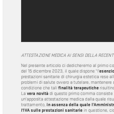
ATTESTAZIONE MEDICA AI SENSI DELLA RECENTE
Nel presente articolo ci dedicheremo al primo c
del 15 dicembre 2023, il quale dispone "l'
esenzio
prestazioni sanitarie di chirurgia estetica rese a
problemi di salute ovvero a tutelare, mantenere o 
condizione che tali
finalità terapeutiche
risulti
La
vera novità
di questo primo comma consiste ne
un'apposita attestazione medica dalla quale risult
trattamento,
in assenza della quale l'Amminist
l'IVA sulle prestazioni sanitarie
in questione, cio