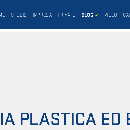
ME
STUDIO
IMPRESA
PRIVATO
BLOG
VIDEO
CA
IMPRESA
PRIVATO
IA PLASTICA ED 