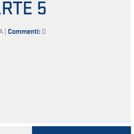
ARTE 5
A
|
Commenti:
0