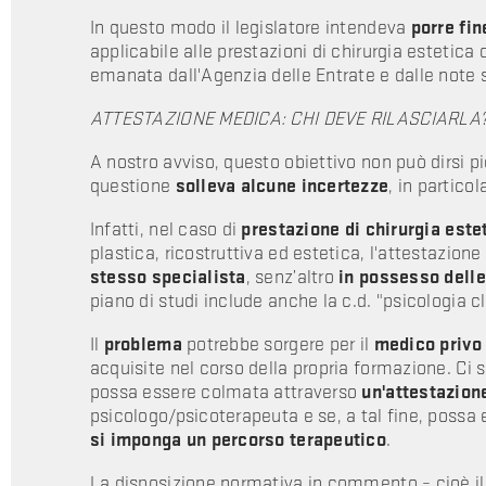
In questo modo il legislatore intendeva
porre fin
applicabile alle prestazioni di chirurgia estetica 
emanata dall'Agenzia delle Entrate e dalle note s
ATTESTAZIONE MEDICA: CHI DEVE RILASCIARLA
A nostro avviso, questo obiettivo non può dirsi 
questione
solleva alcune incertezze
, in particol
Infatti, nel caso di
prestazione di chirurgia este
plastica, ricostruttiva ed estetica, l'attestazio
stesso specialista
, senz’altro
in possesso dell
piano di studi include anche la c.d. "psicologia c
Il
problema
potrebbe sorgere per il
medico privo 
acquisite nel corso della propria formazione. Ci 
possa essere colmata attraverso
un'attestazion
psicologo/psicoterapeuta e se, a tal fine, possa
si imponga un percorso terapeutico
.
La disposizione normativa in commento – cioè il