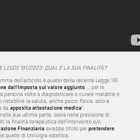
 LEGGE 191/2023: QUAL È LA SUA FINALITÀ?
omma dell'articolo 4
quater
della recente Legge 191
ne dall'imposta sul valore aggiunto
… per le
lla persona volte a diagnosticare o curare malattie o
ristabilire la salute, anche psico-fisica, solo a
no da
apposita attestazione medica
".
lla sua ultima parte, ossia nella previsione di
i la finalità terapeutica dell'intervento e/o
razione Finanziaria
avrebbe titolo per
pretendere
è quelle di chirurgia estetica.