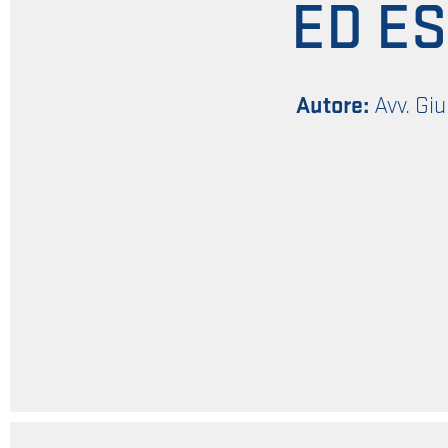
ED ES
Autore:
Avv. Giu