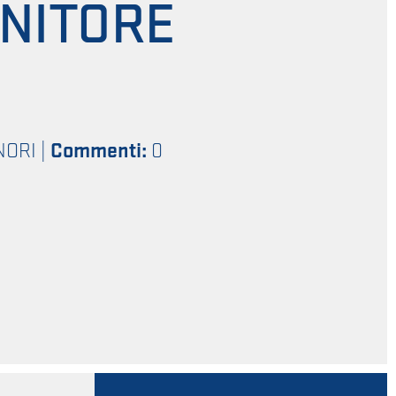
ENITORE
NORI
|
Commenti:
0