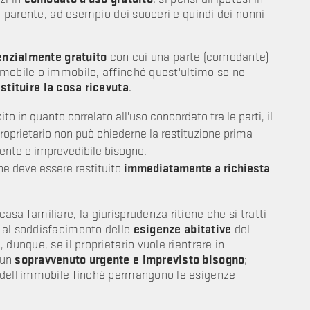
un parente, ad esempio dei suoceri e quindi dei nonni
enzialmente gratuito
con cui una parte (comodante)
mobile o immobile, affinché quest'ultimo se ne
estituire la cosa ricevuta
.
cito in quanto correlato all'uso concordato tra le parti, il
 proprietario non può chiederne la restituzione prima
rgente e imprevedibile bisogno.
ene deve essere restituito
immediatamente a richiesta
sa familiare, la giurisprudenza ritiene che si tratti
 al soddisfacimento delle
esigenze abitative
del
dunque, se il proprietario vuole rientrare in
 un
sopravvenuto urgente e imprevisto bisogno
;
 dell'immobile finché permangono le esigenze