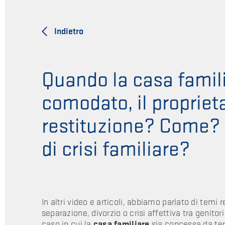
Indietro
Quando la casa famil
comodato, il propriet
restituzione? Come? 
di crisi familiare?
In altri video e articoli, abbiamo parlato di temi r
separazione, divorzio o crisi affettiva tra genito
caso in cui la
casa familiare
sia concessa da ter