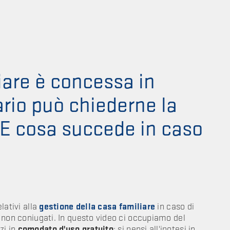
iare è concessa in
ario può chiederne la
E cosa succede in caso
elativi alla
gestione della casa familiare
in caso di
ri non coniugati. In questo video ci occupiamo del
zi in
comodato d'uso gratuito
: si pensi all'ipotesi in