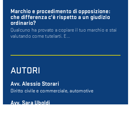
Marchio e procedimento di opposizione:
che differenza c'è rispetto a un giudizio
ordinario?
Qualcuno ha provato a copiare il tuo marchio e stai
valutando come tutelarti. E…
AUTORI
Avv. Alessio Storari
Diritto civile e commerciale, automotive
Avv. Sara Uboldi
Diritto civile, commerciale e fallimentare
Avv. Martina Vivirito Pellegrino
Diritto civile e di famiglia