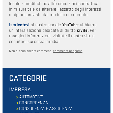
locale - modifichino altre condizioni contrattuali
in misura tale da alterare l'assetto degli interessi
reciproci previsto dal modello concordato.
Iscrivetevi
al nostro canale
YouTube
: abbiamo
un’intera sezione dedicata al diritto
civile
. Per
maggiori informazioni, visitate il nostro sito e
seguiteci sui social media!
Non ci sono ancora commenti:
commenta per primo
CATEGORIE
IMPRESA
AUTOMOTIVE
CONCORRENZA
CONSULENZA E ASSISTENZA