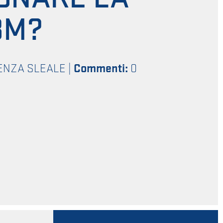
BM?
ENZA SLEALE
|
Commenti:
0