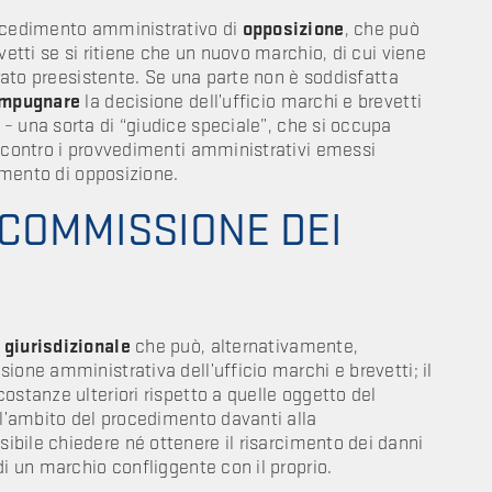
rocedimento amministrativo di
opposizione
, che può
vetti se si ritiene che un nuovo marchio, di cui viene
trato preesistente. Se una parte non è soddisfatta
impugnare
la decisione dell’ufficio marchi e brevetti
– una sorta di “giudice speciale”, che si occupa
e contro i provvedimenti amministrativi emessi
dimento di opposizione.
 COMMISSIONE DEI
 giurisdizionale
che può, alternativamente,
ione amministrativa dell’ufficio marchi e brevetti; il
ostanze ulteriori rispetto a quelle oggetto del
ll’ambito del procedimento davanti alla
ibile chiedere né ottenere il risarcimento dei danni
di un marchio confliggente con il proprio.