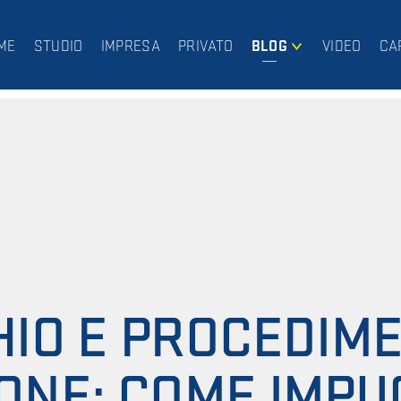
ME
STUDIO
IMPRESA
PRIVATO
BLOG
VIDEO
CA
IMPRESA
PRIVATO
IO E PROCEDIME
ONE: COME IMP