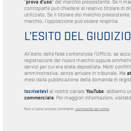
"
prova d’uso
" del marchio preesistente. Se il mar
controparte può chiedere al relativo titolare di
utilizzato. Se il titolare del marchio preesistente
marchio, l’opposizione può essere respinta.
L’ESITO DEL GIUDIZI
All’esito della fase contenziosa l’Ufficio, se acc
registrazione del nuovo marchio oppure ammett
servizi per cui era stata depositata. Molti conflit
amministrativa, senza arrivare in tribunale. Ma
a
mesi dalla pubblicazione della domanda di regis
Iscrivetevi
al nostro canale
YouTube
: abbiamo un
commerciale
. Per maggiori informazioni, visitate
Non ci sono ancora commenti:
commenta per primo