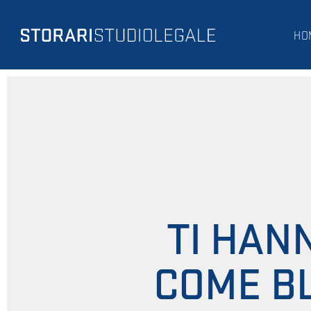
HO
TI HAN
COME B