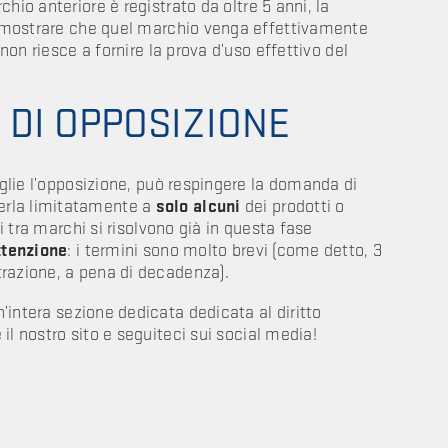
chio anteriore è registrato da oltre 5 anni, la
 dimostrare che quel marchio venga effettivamente
 non riesce a fornire la prova d’uso effettivo del
O DI OPPOSIZIONE
oglie l’opposizione, può respingere la domanda di
erla limitatamente a
solo alcuni
dei prodotti o
ti tra marchi si risolvono già in questa fase
ttenzione
: i termini sono molto brevi (come detto, 3
trazione, a pena di decadenza).
’intera sezione dedicata dedicata al diritto
 il nostro sito e seguiteci sui social media!