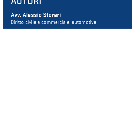
AUTORI
Avv. Alessio Storari
Diritto civile e commerciale, automotive
Avv. Sara Uboldi
Diritto civile, commerciale e fallimentare
Avv. Martina Vivirito Pellegrino
Diritto civile e di famiglia
Avv. Maria Irene Severino
Diritto commerciale, proprietà intellettuale e
industriale
Samuele Bigazzi
Informatica e Tecnologia, Privacy, Criptovalute
Matilde Minotti
Diritto civile