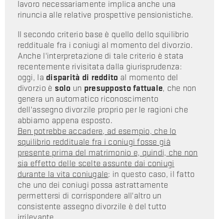
lavoro necessariamente implica anche una
rinuncia alle relative prospettive pensionistiche.
Il secondo criterio base è quello dello squilibrio
reddituale fra i coniugi al momento del divorzio.
Anche l'interpretazione di tale criterio è stata
recentemente rivisitata dalla giurisprudenza:
oggi, la
disparità di reddito
al momento del
divorzio è
solo
un
presupposto fattuale
, che non
genera un automatico riconoscimento
dell'assegno divorzile proprio per le ragioni che
abbiamo appena esposto.
Ben potrebbe accadere, ad esempio, che lo
squilibrio reddituale fra i coniugi fosse già
presente prima del matrimonio e, quindi, che non
sia effetto delle scelte assunte dai coniugi
durante la vita coniugale
: in questo caso, il fatto
che uno dei coniugi possa astrattamente
permettersi di corrispondere all'altro un
consistente assegno divorzile è del tutto
irrilevante.