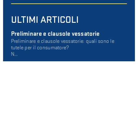
ULTIMI ARTICOLI
Preliminare e clausole vessatorie
Preliminare e clausole vessatorie: quali sono le
tutele per il consumatore?
N…
A cosa serve l'amministrazione di
sostegno?
In questo articolo vediamo a cosa serve
l'amministrazione di sostegno, nel caso…
Patto di non concorrenza e clausola di
remotizzazione
Patto di non concorrenza e limite di territorio:
attenzione alla clausola di re…