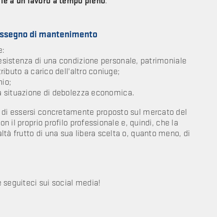
le a un lavoro a tempo pieno
.
 assegno di mantenimento
e:
'esistenza di una condizione personale, patrimoniale
tributo a carico dell'altro coniuge;
nio;
ria situazione di debolezza economica.
e di essersi concretamente proposto sul mercato del
on il proprio profilo professionale e, quindi, che la
tà frutto di una sua libera scelta o, quanto meno, di
e seguiteci sui social media!