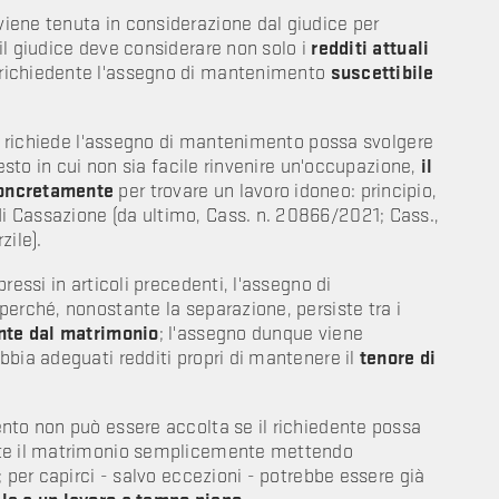
iene tenuta in considerazione dal giudice per
il giudice deve considerare non solo i
redditi attuali
richiedente l'assegno di mantenimento
suscettibile
che richiede l'assegno di mantenimento possa svolgere
testo in cui non sia facile rinvenire un'occupazione,
il
concretamente
per trovare un lavoro idoneo: principio,
 Cassazione (da ultimo, Cass. n. 20866/2021; Cass.,
zile).
ressi in articoli precedenti, l'assegno di
perché, nonostante la separazione, persiste tra i
ante dal matrimonio
; l'assegno dunque viene
bbia adeguati redditi propri di mantenere il
tenore di
nto non può essere accolta se il richiedente possa
nte il matrimonio semplicemente mettendo
; per capirci - salvo eccezioni - potrebbe essere già