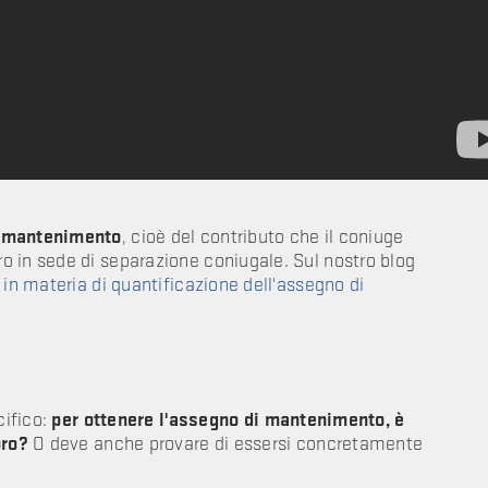
 mantenimento
, cioè del contributo che il coniuge
o in sede di separazione coniugale. Sul nostro blog
n materia di quantificazione dell'assegno di
cifico:
per ottenere l'assegno di mantenimento, è
oro?
O deve anche provare di essersi concretamente