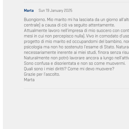
Marta
Sun 19 January 2025
Buongiorno. Mio marito mi ha lasciata da un giorno all’alt
centrale) a causa di ciò va seguito attentamente.
Attualmente lavoro nell’impresa di mio suocero con contr
mesi in cui non percepisco nulla). Vivo in comodato d’us
progetto di mio marito ed occupandomi del bambino, non ho
psicologia ma non ho sostenuto l’esame di Stato. Natura
necessariamente inerente ai miei studi, finora senza risul
Naturalmente non potrò lavorare ancora a lungo nell’attivi
Sono confusa e disorientata e non so come muovermi.
Quali sono i miei diritti? Come mi devo muovere?
Grazie per l’ascolto.
Marta