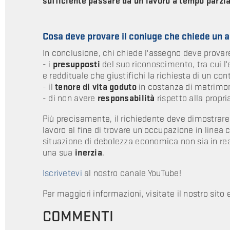
sufficiente passare da un lavoro a tempo parzia
Cosa deve provare il coniuge che chiede un
In conclusione, chi chiede l'assegno deve provar
- i
presupposti
del suo riconoscimento, tra cui l
e reddituale che giustifichi la richiesta di un con
- il
tenore di vita goduto
in costanza di matrimo
- di non avere
responsabilità
rispetto alla prop
Più precisamente, il richiedente deve dimostrar
lavoro al fine di trovare un'occupazione in linea c
situazione di debolezza economica non sia in real
una sua
inerzia
.
Iscrivetevi
al nostro canale YouTube!
Per maggiori informazioni, visitate il nostro sito 
COMMENTI