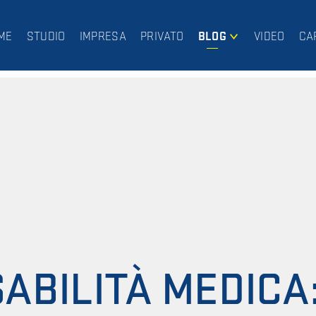
ME
STUDIO
IMPRESA
PRIVATO
BLOG
VIDEO
CA
IMPRESA
PRIVATO
ABILITÀ MEDICA: