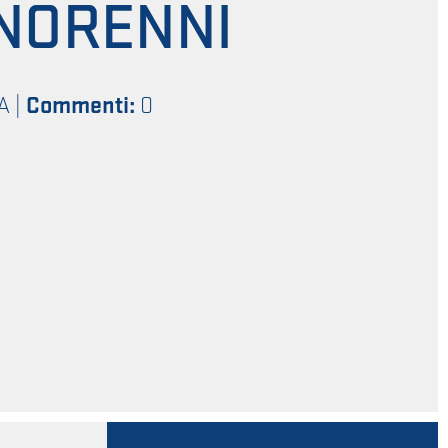
INORENNI
A
|
Commenti:
0