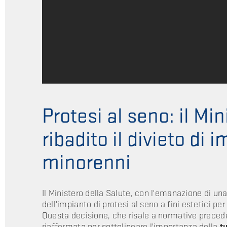
Protesi al seno: il Mi
ribadito il divieto di
minorenni
Il Ministero della Salute, con l'emanazione di un
dell'impianto di protesi al seno a fini estetici per
Questa decisione, che risale a normative preceden
riaffermata per sottolineare l'importanza della
t