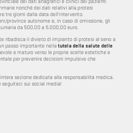
vinciale dei dati anagrafici e clinici dei pazienti
marie nonché dei dati relativi alla protesi
tre giorni dalla data dell'intervento.
oni/province autonome e, in caso di omissione, gli
ecuniaria da 500,00 a 5.000,00 euro.
te ribadisca il divieto di impianto di protesi al seno a
 un passo importante nella
tutela della salute delle
vole e maturo verso le proprie scelte estetiche e
ntale per prevenire decisioni impulsive che
'intera sezione dedicata alla responsabilità medica.
e seguiteci sui social media!