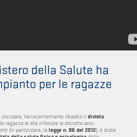
nistero della Salute ha
 impianto per le ragazze
a circolare, ha recentemente ribadito il
divieto
 le ragazze di età inferiore ai diciotto anni.
ti (in particolare, la
legge n. 86 del 2012
), è stata
utela della salute fisica e psicologica
delle