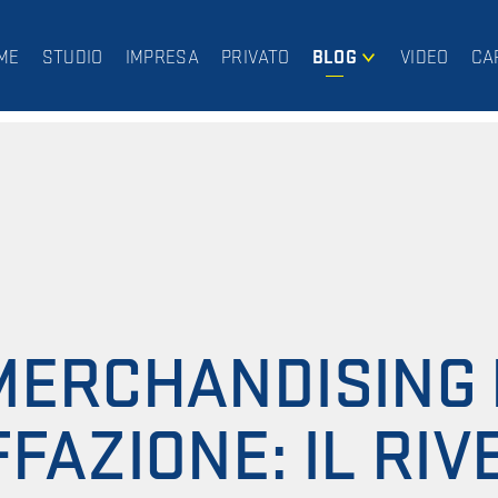
ME
STUDIO
IMPRESA
PRIVATO
BLOG
VIDEO
CA
IMPRESA
PRIVATO
MERCHANDISING 
FAZIONE: IL RIV