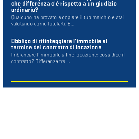
che differenza c'è rispetto a un giudizio
ordinario?
Qualcuno ha provato a copiare il tuo marchio e stai
valutando come tutelarti. E…
Obbligo di ritinteggiare l’immobile al
termine del contratto di locazione
Imbiancare l’immobile a fine locazione: cosa dice il
contratto? Differenze tra …
AUTORI
Avv. Alessio Storari
Diritto civile e commerciale, automotive
Avv. Sara Uboldi