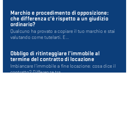
Marchio e procedimento di opposizione:
che differenza c'è rispetto a un giudizio
ordinario?
Qualcuno ha provato a copiare il tuo marchio e stai
valutando come tutelarti. E…
Obbligo di ritinteggiare l’immobile al
termine del contratto di locazione
Imbiancare l’immobile a fine locazione: cosa dice il
contratto? Differenze tra …
AUTORI
Avv. Alessio Storari
Diritto civile e commerciale, automotive