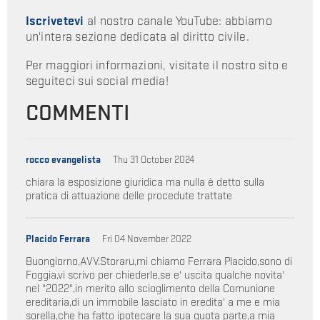
Iscrivetevi
al nostro canale YouTube: abbiamo
un'intera sezione dedicata al diritto civile.
Per maggiori informazioni, visitate il nostro sito e
seguiteci sui social media!
COMMENTI
rocco evangelista
Thu 31 October 2024
chiara la esposizione giuridica ma nulla è detto sulla
pratica di attuazione delle procedute trattate
Placido Ferrara
Fri 04 November 2022
Buongiorno,AVV.Storaru,mi chiamo Ferrara Placido,sono di
Foggia,vi scrivo per chiederle,se e' uscita qualche novita'
nel "2022",in merito allo scioglimento della Comunione
ereditaria,di un immobile lasciato in eredita' a me e mia
sorella,che ha fatto ipotecare la sua quota parte,a mia