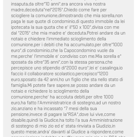
insaputa,da oltre"10 anni",era ancora viva nostra
madre,deceduta"nel"2015".Chiedo come fare per
sciogliere la comunione,dimostrando che mia sorella,non
paga le sue quote di condominio,di questo immobile da lei
ipotecata la sua quota che e' il"50 x 100",divisa con me
dal "2015" che mia madre e' deceduta.Potrei andare da un
notaio e chiedere l'immediato scioglimento della
comunione,per i debiti che ha accumulato,per oltre"1000
euro",di condominio,che la Capocondomino vuole da
me,perche' l'immobile e' condiviso con me.Mia sorella e"
sposata da oltre"35 anni",con la stessa persona,che
percepisce uno stipendio di"2000 euro",lei e' casalinga,io
faccio il collaboratore scolastico,percepisco"1200
euro,sposato da 42 anni,ho un figlio che sta nello stato di
famiglia.Mi potete fare sapere,se posso andare da un
notaio e richiedere lo scioglimento della
comunione,perche' ha accoluta debiti,per oltre 1000
euro,ha fatto l'Amministratrice di sostegno,ad un nostro
zio,anziano e ha incassato "7 mesi della sua
pensione,invece di pagare la"RSA",dove lui vive,come
disabile,quindi la Giudice,ha tolto l'a sua Amministrazione
di sostegno di mio zio ed e' stata rinviata a Giudizio,in
questo mese,andra' davanti al Giudice a rispondere,come