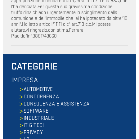
appropriazione indebita e truffa,verso mio zio e la RSA,che
l'ha denciata.Per questa sua gravissima condizione
truffaldina,chiedo urgentemente,lo scioglimento della
comunione e dell'immobile che lei ha ipotecato da oltre"10
anni".Ho letto articoli"11111 c.c",art.713 c.c.Mi potete
aiutare,vi ringrazio,con stima,Ferrara
Placido"inf.3881749660
CATEGORIE
IMPRESA
AUTOMOTIVE
CONCORRENZA
CONSULENZA E ASSISTENZA
SOFTWARE
INDUSTRIALE
IT & TECH
PRIVACY