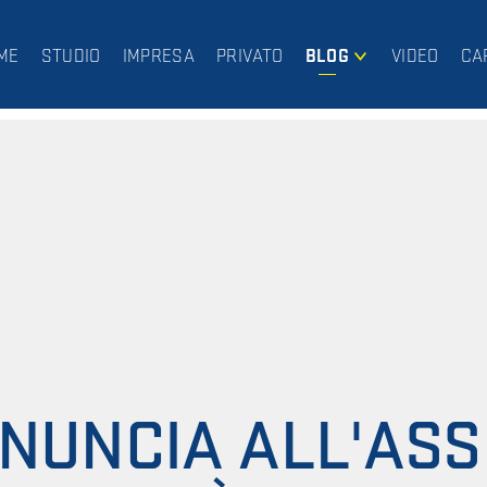
ME
STUDIO
IMPRESA
PRIVATO
BLOG
VIDEO
CA
IMPRESA
PRIVATO
INUNCIA ALL'AS