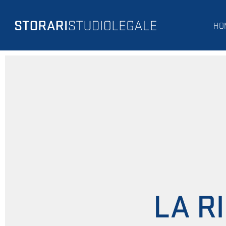
HO
LA R