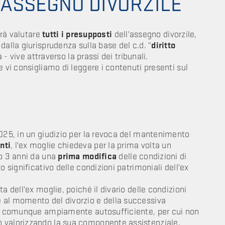
'ASSEGNO DIVORZILE
vrà valutare
tutti i presupposti
dell'assegno divorzile,
dalla giurisprudenza sulla base del c.d. "
diritto
a - vive attraverso la prassi dei tribunali.
e vi consigliamo di leggere i contenuti presenti sul
2025, in un giudizio per la revoca del mantenimento
nti
, l'ex moglie chiedeva per la prima volta un
po 3 anni da una
prima modifica
delle condizioni di
o significativo delle condizioni patrimoniali dell'ex
sta dell'ex moglie, poiché il divario delle condizioni
 al momento del divorzio e della successiva
era comunque ampiamente autosufficiente, per cui non
o valorizzando la sua componente assistenziale.