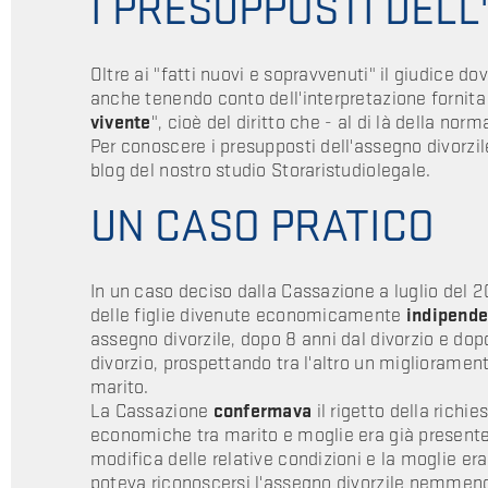
I PRESUPPOSTI DELL
Oltre ai "fatti nuovi e sopravvenuti" il giudice do
anche tenendo conto dell'interpretazione fornita 
vivente
", cioè del diritto che - al di là della norm
Per conoscere i presupposti dell'assegno divorzil
blog del nostro studio Storaristudiolegale.
UN CASO PRATICO
In un caso deciso dalla Cassazione a luglio del 
delle figlie divenute economicamente
indipende
assegno divorzile, dopo 8 anni dal divorzio e do
divorzio, prospettando tra l'altro un migliorament
marito.
La Cassazione
confermava
il rigetto della richie
economiche tra marito e moglie era già presente
modifica delle relative condizioni e la moglie 
poteva riconoscersi l'assegno divorzile nemmen