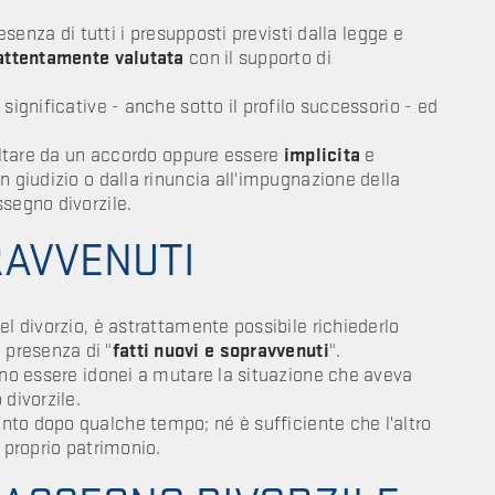
esenza di tutti i presupposti previsti dalla legge e
attentamente valutata
con il supporto di
significative - anche sotto il profilo successorio - ed
ltare da un accordo oppure essere
implicita
e
n giudizio o dalla rinuncia all'impugnazione della
ssegno divorzile.
PRAVVENUTI
el divorzio, è astrattamente possibile richiederlo
presenza di "
fatti nuovi e sopravvenuti
".
vono essere idonei a mutare la situazione che aveva
divorzile.
to dopo qualche tempo; né è sufficiente che l'altro
 proprio patrimonio.