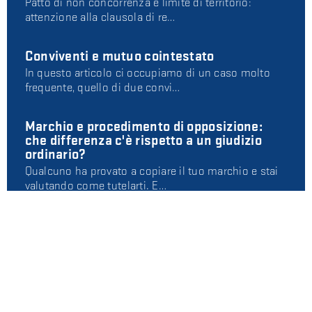
Patto di non concorrenza e limite di territorio:
attenzione alla clausola di re…
Conviventi e mutuo cointestato
In questo articolo ci occupiamo di un caso molto
frequente, quello di due convi…
Marchio e procedimento di opposizione:
che differenza c'è rispetto a un giudizio
ordinario?
Qualcuno ha provato a copiare il tuo marchio e stai
valutando come tutelarti. E…
AUTORI
Avv. Alessio Storari