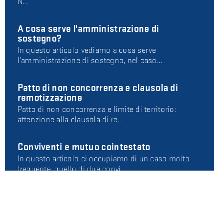
N…
A cosa serve l'amministrazione di
sostegno?
In questo articolo vediamo a cosa serve
l'amministrazione di sostegno, nel caso…
Patto di non concorrenza e clausola di
remotizzazione
Patto di non concorrenza e limite di territorio:
attenzione alla clausola di re…
Conviventi e mutuo cointestato
In questo articolo ci occupiamo di un caso molto
frequente, quello di due convi…
Marchio e procedimento di opposizione:
che differenza c'è rispetto a un giudizio
ordinario?