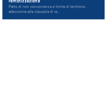
remotizzazione
Patto di non concorrenza e limite di territorio:
attenzione alla clausola di re…
Conviventi e mutuo cointestato
In questo articolo ci occupiamo di un caso molto
frequente, quello di due convi…
Marchio e procedimento di opposizione:
che differenza c'è rispetto a un giudizio
ordinario?
Qualcuno ha provato a copiare il tuo marchio e stai
valutando come tutelarti. E…
AUTORI