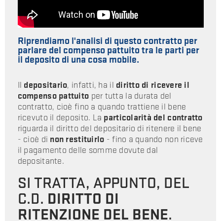
Riprendiamo l'analisi di questo contratto per
parlare del
compenso pattuito
tra le parti per
il
deposito di una cosa mobile
.
Il
depositario
, infatti, ha il
diritto di ricevere il
compenso pattuito
per tutta la durata del
contratto, cioè fino a quando trattiene il bene
ricevuto il deposito. La
particolarità del contratto
riguarda il diritto del depositario di ritenere il bene
- cioè di
non restituirlo
- fino a quando non riceve
il pagamento delle somme dovute dal
depositante.
SI TRATTA, APPUNTO, DEL
C.D.
DIRITTO DI
RITENZIONE DEL BENE
.