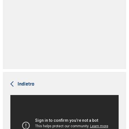
Indietro