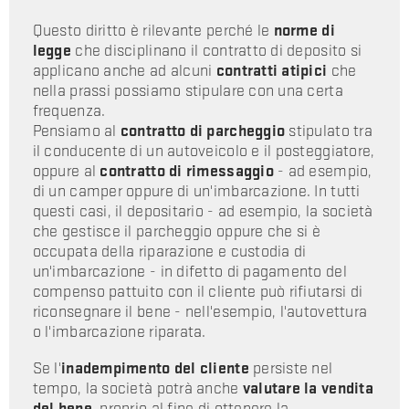
Questo diritto è rilevante perché le
norme di
legge
che disciplinano il contratto di deposito si
applicano anche ad alcuni
contratti atipici
che
nella prassi possiamo stipulare con una certa
frequenza.
Pensiamo al
contratto di parcheggio
stipulato tra
il conducente di un autoveicolo e il posteggiatore,
oppure al
contratto di rimessaggio
- ad esempio,
di un camper oppure di un'imbarcazione. In tutti
questi casi, il depositario - ad esempio, la società
che gestisce il parcheggio oppure che si è
occupata della riparazione e custodia di
un'imbarcazione - in difetto di pagamento del
compenso pattuito con il cliente può rifiutarsi di
riconsegnare il bene - nell'esempio, l'autovettura
o l'imbarcazione riparata.
Se l'
inadempimento del cliente
persiste nel
tempo, la società potrà anche
valutare la vendita
del bene
, proprio al fine di ottenere la