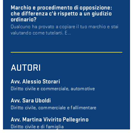
Marchio e procedimento di opposizione:
che differenza c'è rispetto a un giudizio
ordinario?
Qualcuno ha provato a copiare il tuo marchio e stai
valutando come tutelarti. E…
AUTORI
Avv. Alessio Storari
Diritto civile e commerciale, automotive
Avv. Sara Uboldi
Diritto civile, commerciale e fallimentare
Avv. Martina Vivirito Pellegrino
Diritto civile e di famiglia