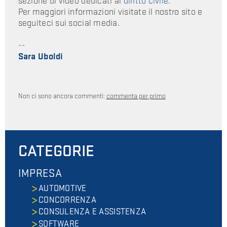
sezione di video dedicati al
diritto civile
.
Per maggiori informazioni visitate il nostro sito e
seguiteci sui social media.
--
Sara Uboldi
Non ci sono ancora commenti:
commenta per primo
CATEGORIE
IMPRESA
AUTOMOTIVE
CONCORRENZA
CONSULENZA E ASSISTENZA
SOFTWARE