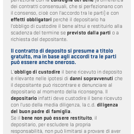
dei contratti consensuali, che si perfezionano con
il consenso, cioè con l'accordo tra le parti) e con
effetti obbligatori
perché il depositario ha
l'obbligo di custodire il bene altrui e restituirlo alla
scadenza del termine se
previsto dalla parti
o a
richiesta del depositante.
Il contratto di deposito si presume a
titolo
gratuito,
ma in base agli accordi tra le parti
può essere anche oneroso.
L'
obbligo di custodire
il bene ricevuto in deposito
è rilevante nelle ipotesi di
danni sopravvenuti
che
il depositante può riscontrare e denunciare al
depositario al momento della riconsegna. Il
depositario
infatti deve custodire il bene ricevuto
con l'uso della media diligenza, la c.d.
diligenza
del buon padre di famiglia
.
Se il
bene non può essere restituito
, il
depositario, per escludere la propria
responsabilità, non può limitarsi a provare di aver