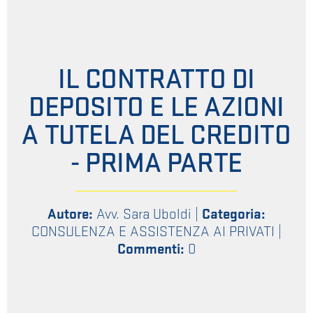
IL CONTRATTO DI
DEPOSITO E LE AZIONI
A TUTELA DEL CREDITO
- PRIMA PARTE
Autore:
Avv. Sara Uboldi
|
Categoria:
CONSULENZA E ASSISTENZA AI PRIVATI
|
Commenti:
0