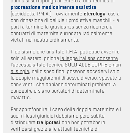
donna si sottoponga all'estero a una tecnica di
procreazione medicalmente assistita
(cosiddetta P.M.A.) - ovviamente
eterologa
, ossia
con donazione di cellule riproduttive maschili - e
porti a termine la gravidanza senza ricorrere a
contratti di maternità surrogata radicalmente
vietati nel nostro ordinamento.
Precisiamo che una tale P.M.A. potrebbe avvenire
solo all'estero, poiché
la legge italiana consente
l'accesso a tale tecnica SOLO ALLE COPPIE e non
ai single
; nello specifico, possono accedervi solo
le coppie maggiorenni di sesso diverso, sposate o
conviventi, che abbiano determinati problemi a
concepire o siano portatori di determinate
malattie.
Per approfondire il caso della doppia maternità e i
suoi riflessi giuridici dobbiamo però subito
distinguere
tre ipotesi
che ben potrebbero
verificarsi grazie alle attuali tecniche di