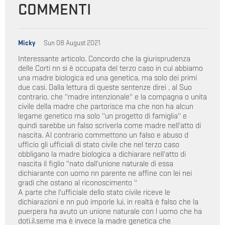
COMMENTI
Micky
Sun 08 August 2021
Interessante articolo. Concordo che la giurisprudenza
delle Corti nn si è occupata del terzo caso in cui abbiamo
una madre biologica ed una genetica, ma solo dei primi
due casi. Dalla lettura di queste sentenze direi , al Suo
contrario, che ''madre intenzionale'' e la compagna o unita
civile della madre che partorisce ma che non ha alcun
legame genetico ma solo ''un progetto di famiglia'' e
quindi sarebbe un falso scriverla come madre nell'atto di
nascita. Al contrario commettono un falso e abuso d
ufficio gli ufficiali di stato civile che nel terzo caso
obbligano la madre biologica a dichiarare nell'atto di
nascita il figlio ''nato dall'unione naturale di essa
dichiarante con uomo nn parente ne affine con lei nei
gradi che ostano al riconoscimento ''
A parte che l'ufficiale dello stato civile riceve le
dichiarazioni e nn può imporle lui, in realtà è falso che la
puerpera ha avuto un unione naturale con l uomo che ha
doti.il.seme ma è invece la madre genetica che