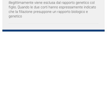
illegittimamente viene esclusa dal rapporto genetico col
figlio. Quando le due corti hanno espressamente indicato
che la filiazione presuppone un rapporto biologico e
genetico
CATEGORIE
IMPRESA
AUTOMOTIVE
CONCORRENZA
CONSULENZA E ASSISTENZA
SOFTWARE
INDUSTRIALE
IT & TECH
PRIVACY
I.P.
PRIVATO