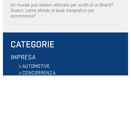
Un murale può essere utilizzato per scatti di un Brand?
Ovvero, come sfondo di book fotografico per
ecommerce?
CATEGORIE
IMPRESA
AUTOMOTIVE
CONCORRENZA
CONSULENZA E ASSISTENZA
SOFTWARE
INDUSTRIALE
IT & TECH
PRIVACY
I.P.
PRIVATO