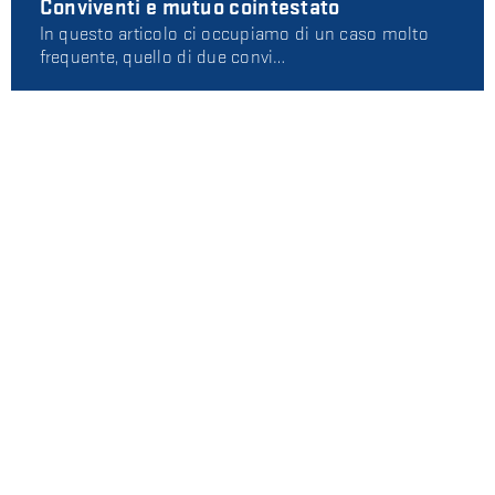
Conviventi e mutuo cointestato
In questo articolo ci occupiamo di un caso molto
frequente, quello di due convi…
Marchio e procedimento di opposizione:
che differenza c'è rispetto a un giudizio
ordinario?
Qualcuno ha provato a copiare il tuo marchio e stai
valutando come tutelarti. E…
AUTORI
Avv. Alessio Storari
Diritto civile e commerciale, automotive
Avv. Sara Uboldi
Diritto civile, commerciale e fallimentare