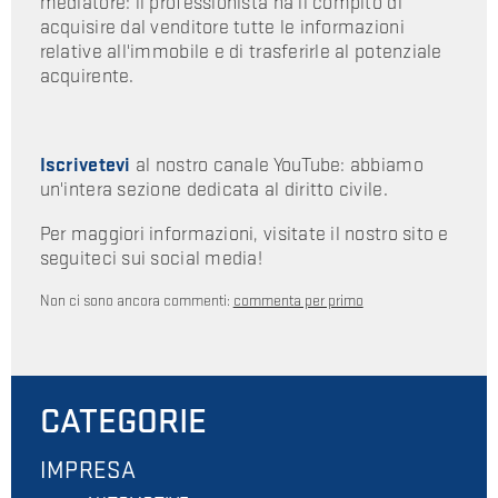
mediatore: il professionista ha il compito di
acquisire dal venditore tutte le informazioni
relative all'immobile e di trasferirle al potenziale
acquirente.
Iscrivetevi
al nostro canale YouTube: abbiamo
un'intera sezione dedicata al diritto civile.
Per maggiori informazioni, visitate il nostro sito e
seguiteci sui social media!
Non ci sono ancora commenti:
commenta per primo
CATEGORIE
IMPRESA