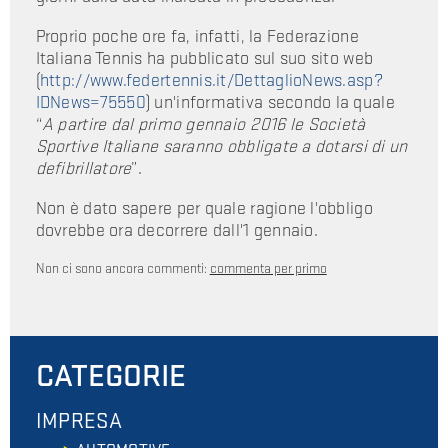
Proprio poche ore fa, infatti, la Federazione
Italiana Tennis ha pubblicato sul suo sito web
(
http://www.federtennis.it/DettaglioNews.asp?
IDNews=75550
) un'informativa secondo la quale
“
A partire dal primo gennaio 2016 le Società
Sportive Italiane saranno obbligate a dotarsi di un
defibrillatore
”.
Non è dato sapere per quale ragione l'obbligo
dovrebbe ora decorrere dall'1 gennaio.
Non ci sono ancora commenti:
commenta per primo
CATEGORIE
IMPRESA