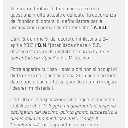
Vorremmo tentare di far chiarezza su una
questione molto attuale e delicata: la decorrenza
dell'obbligo di dotarsi di defibrillatore per le
associazioni sportive dilettantistiche (“
A.S.D.
”).
L'art. 5, comma 5, del decreto ministeriale 24
aprile 2013 (“
D.M.
") stabilisce che le A.S.D.
devono dotarsi di defibrillatore “
entro 30 mesi
dall'entrata in vigore
” del D.M. stesso.
Potrà apparire curioso – solo a chi non si occupi di
diritto – ma nell'anno di grazia 2015 non è ancora
dato sapere con certezza quando entrino in vigore
i decreti ministeriali.
L'art. 10 delle disposizioni sulla legge in generale
stabilisce che “
le leggi e i regolamenti divengono
obbligatori nel decimo-quinto giorno successivo a
quello della loro pubblicazione
”. “
Leggi
” e
“
regolamenti
”, per l'appunto: ma i decreti