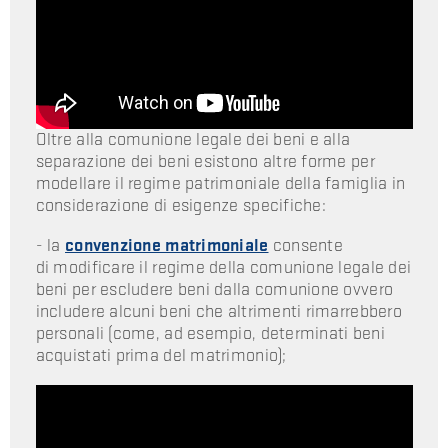
Oltre alla comunione legale dei beni e alla
separazione dei beni esistono altre forme per
modellare il regime patrimoniale della famiglia in
considerazione di esigenze specifiche:
- la
convenzione matrimoniale
consente
di modificare il regime della comunione legale dei
beni per escludere beni dalla comunione ovvero
includere alcuni beni che altrimenti rimarrebbero
personali (come, ad esempio, determinati beni
acquistati prima del matrimonio);