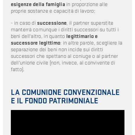
esigenze della famiglia
in proporzione alle
proprie sostanze e capacità di lavoro;
- in caso di
successione
, il partner superstite
manterrà comunque i diritti successori su tutti i
beni dell'altro, in quanto
legittimario e
successore legittimo
: in altre parole, scegliere la
separazione dei beni non incide sui diritti
successori che spettano al coniuge o al partner
dell'unione civile (non, invece, al convivente di
fatto).
LA COMUNIONE CONVENZIONALE
E IL FONDO PATRIMONIALE