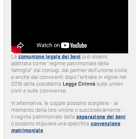
La
comunione legale dei beni
può essere
adottata come "regime patrimoniale della
famiglia" dai coniugi, dai partner dell’unione civile
e anche dai conviventi dopo l’entrata in vigore nel
2016 della cosiddetta
Legge Cirinnà
sulle unioni
civili e sulle convivenze.
In alternativa, le coppie possono scegliere - al
momento della loro unione o successivamente -
il regime patrimoniale della
separazione dei beni
o possono stipulare una specifica
convenzione
matrimoniale
.