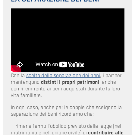
Con la
scelta della separazione dei beni
, i partner
mantengono
distinti i propri patrimoni
, anche
con riferimento ai beni acquistati durante la loro
vita familiare.
In ogni caso, anche per le coppie che scelgono la
separazione dei beni ricordiamo che:
- rimane fermo l'obbligo previsto dalla legge (nel
matrimonio e nell'unione civile)
di
contribuire alle