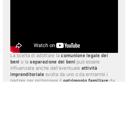
La scelta di adottare la
comunione legale dei
beni
o la
separazione dei beni
può essere
influenzata anche dall'eventuale
attività
imprenditoriale
svolta da uno o da entrambi i
partner per proteggere il
patrimonio familiare
da
eventuali creditori.
In caso di
azienda di famiglia
occorre
comprendere:
- se l'azienda è stata costituita prima dell'unione
familiare o successivamente;