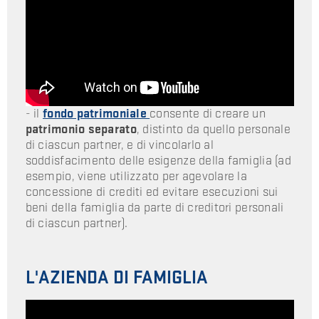
- il
fondo patrimoniale
consente di creare un
patrimonio separato
, distinto da quello personale
di ciascun partner, e di vincolarlo al
soddisfacimento delle esigenze della famiglia (ad
esempio, viene utilizzato per agevolare la
concessione di crediti ed evitare esecuzioni sui
beni della famiglia da parte di creditori personali
di ciascun partner).
L'AZIENDA DI FAMIGLIA