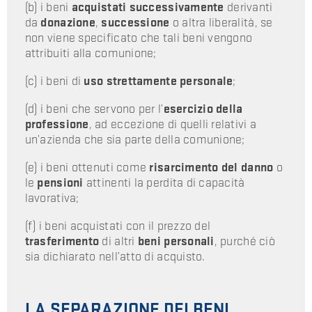
(b) i
beni
acquistati successivamente
derivanti
da
donazione
,
successione
o altra liberalità, se
non viene specificato che tali beni vengono
attribuiti alla comunione;
(c) i beni di
uso strettamente personale
;
(d) i beni che servono per l’
esercizio della
professione
, ad eccezione di quelli relativi a
un’azienda che sia parte della comunione;
(e) i beni ottenuti come
risarcimento del danno
o
le
pensioni
attinenti la perdita di capacità
lavorativa;
(f) i beni acquistati con il prezzo del
trasferimento
di altri
beni personali
, purché ciò
sia dichiarato nell’atto di acquisto.
LA SEPARAZIONE DEI BENI