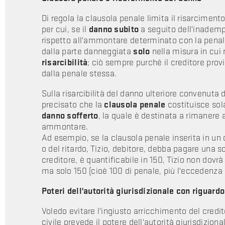
Di regola la clausola penale limita il risarciment
per cui, se il
danno subito
a seguito dell'inademp
rispetto all'ammontare determinato con la pena
dalla parte danneggiata
solo
nella misura in cui 
risarcibilità
; ciò sempre purché il creditore pro
dalla penale stessa.
Sulla risarcibilità del danno ulteriore convenuta d
precisato che la
clausola penale
costituisce so
danno sofferto
, la quale è destinata a rimanere 
ammontare.
Ad esempio, se la clausola penale inserita in un
o del ritardo, Tizio, debitore, debba pagare una s
creditore, è quantificabile in 150, Tizio non dovr
ma solo 150 (cioè 100 di penale, più l'eccedenza 
Poteri dell'autorità giurisdizionale con riguard
Voledo evitare l'ingiusto arricchimento del credit
civile prevede il potere dell'autorità giurisdiziona