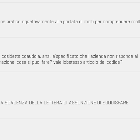
ione pratico oggettivamente alla portata di molti per comprendere molt
e‘ cosidetta cöaudola, anzi, e‘specificato che l‘azienda non risponde ai
tturazione, cosa si puo‘ fare? vale lobstesso articolo del codice?
LLA SCADENZA DELLA LETTERA DI ASSUNZIONE DI SODDISFARE