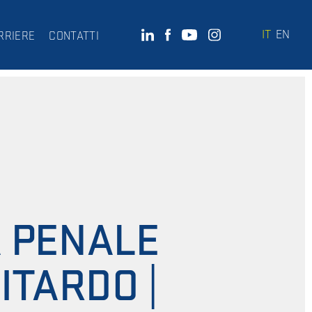
IT
EN
RRIERE
CONTATTI
 PENALE
ITARDO |