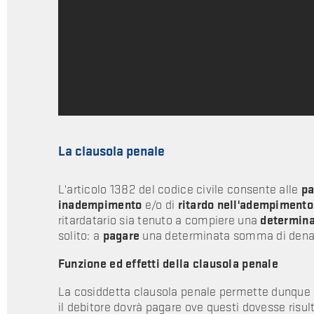
La clausola penale
L'articolo 1382 del codice civile consente alle
pa
inadempimento
e/o di
ritardo nell'adempimento
ritardatario sia tenuto a compiere una
determina
solito: a
pagare
una determinata somma di denaro
Funzione ed effetti della clausola penale
La cosiddetta clausola penale permette dunque al
il debitore dovrà pagare ove questi dovesse risu