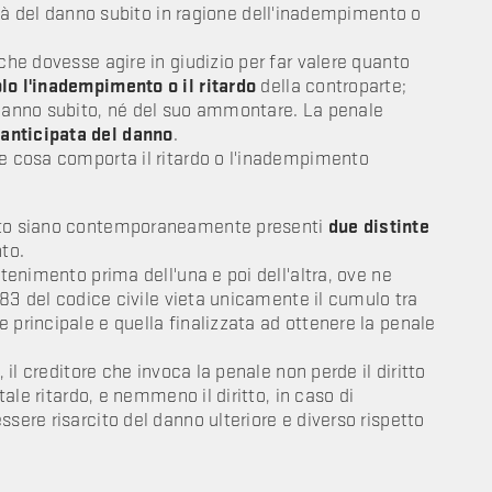
ità del danno subito in ragione dell'inadempimento o
 che dovesse agire in giudizio per far valere quanto
lo l'inadempimento o il ritardo
della controparte;
 danno subito, né del suo ammontare. La penale
anticipata del danno
.
re cosa comporta il ritardo o l'inadempimento
.
atto siano contemporaneamente presenti
due distinte
nto.
ttenimento prima dell'una e poi dell'altra, ove ne
1383 del codice civile vieta unicamente il cumulo tra
 principale e quella finalizzata ad ottenere la penale
, il creditore che invoca la penale non perde il diritto
tale ritardo, e nemmeno il diritto, in caso di
sere risarcito del danno ulteriore e diverso rispetto