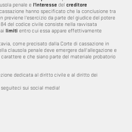
ausola penale e
l'interesse
del
creditore
 cassazione hanno specificato che la conclusione tra
non previene l'esercizio da parte del giudice del potere
 1384 del codice civile consiste nella ravvisata
 ai
limiti
entro cui essa appare effettivamente
uttavia, come precisato dalla Corte di cassazione in
ella clausola penale deve emergere dall'allegazione e
 carattere e che siano parte del materiale probatorio
one dedicata al diritto civile e al diritto dei
e seguiteci sui social media!