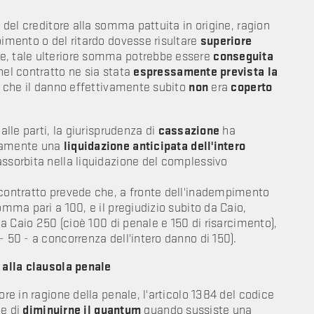
o del creditore alla somma pattuita in origine, ragion
imento o del ritardo dovesse risultare
superiore
le, tale ulteriore somma potrebbe essere
conseguita
nel contratto ne sia stata
espressamente prevista la
vi che il danno effettivamente subito
non
era
coperto
alle parti, la giurisprudenza di
cassazione
ha
lamente una
liquidazione anticipata dell'intero
assorbita nella liquidazione del complessivo
 contratto prevede che, a fronte dell'inadempimento
omma pari a 100, e il pregiudizio subito da Caio,
à a Caio 250 (cioè 100 di penale e 150 di risarcimento),
- 50 - a concorrenza dell'intero danno di 150).
o alla clausola penale
ore in ragione della penale, l'articolo 1384 del codice
le di
diminuirne il quantum
quando sussiste una