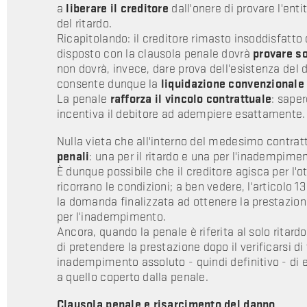
a
liberare il creditore
dall'onere di provare l'ent
del ritardo.
Ricapitolando: il creditore rimasto insoddisfatto
disposto con la clausola penale dovrà
provare so
non dovrà, invece, dare prova dell'esistenza del
consente dunque la
liquidazione convenzionale 
La penale
rafforza il vincolo contrattuale
: sape
incentiva il debitore ad adempiere esattamente
Nulla vieta che all'interno del medesimo contr
penali
: una per il ritardo e una per l'inadempime
È dunque possibile che il creditore agisca per l'o
ricorrano le condizioni; a ben vedere, l'articolo 
la domanda finalizzata ad ottenere la prestazione
per l'inadempimento.
Ancora, quando la penale è riferita al solo ritardo
di pretendere la prestazione dopo il verificarsi di 
inadempimento assoluto - quindi definitivo - di es
a quello coperto dalla penale.
Clausola penale e risarcimento del danno