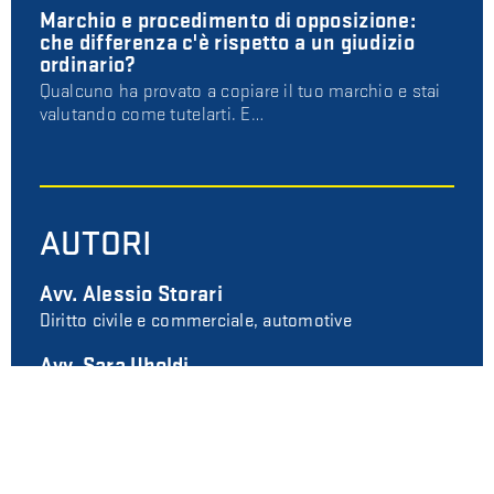
Marchio e procedimento di opposizione:
che differenza c'è rispetto a un giudizio
ordinario?
Qualcuno ha provato a copiare il tuo marchio e stai
valutando come tutelarti. E…
AUTORI
Avv. Alessio Storari
Diritto civile e commerciale, automotive
Avv. Sara Uboldi
Diritto civile, commerciale e fallimentare
Avv. Martina Vivirito Pellegrino
Diritto civile e di famiglia