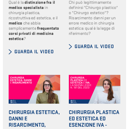
Qual è la
distinzione fra il
Chi può legittimamente
medico specialista
in
definirsi "Chirurgo plastico"
chirurgia plastica,
o "Chirurgo estetico"?
ricostruttiva ed estetica, e il
Risarcimento danni per un
medico
che abbia
errore medico in chirurgia
semplicemente
frequentato
estetica: qual è la legge di
corsi privati di medicina
riferimento?
estetica
?
GUARDA IL VIDEO
GUARDA IL VIDEO
CHIRURGIA ESTETICA,
CHIRURGIA PLASTICA
DANNI E
ED ESTETICA ED
RISARCIMENTO,
ESENZIONE IVA -