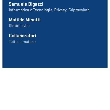
Samuele Bigazzi
Informatica e Tecnologia, Privacy, Criptovalute
Matilde Minotti
Diritto civile
Collaboratori
Tutte le materie
LASCIA UN COMMENTO
Il tuo indirizzo e-mail non sarà pubblicato. I campi
obbligatori sono contraddistinti dal simbolo *