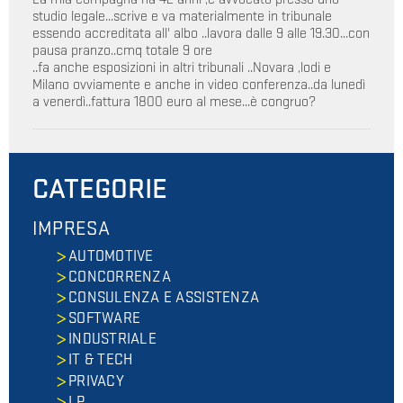
studio legale...scrive e va materialmente in tribunale
essendo accreditata all' albo ..lavora dalle 9 alle 19.30...con
pausa pranzo..cmq totale 9 ore
..fa anche esposizioni in altri tribunali ..Novara ,lodi e
Milano ovviamente e anche in video conferenza..da lunedì
a venerdì..fattura 1800 euro al mese...è congruo?
CATEGORIE
IMPRESA
AUTOMOTIVE
CONCORRENZA
CONSULENZA E ASSISTENZA
SOFTWARE
INDUSTRIALE
IT & TECH
PRIVACY
I.P.