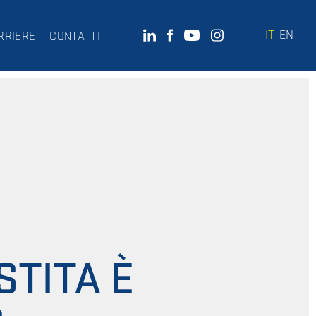
IT
EN
RRIERE
CONTATTI
STITA È