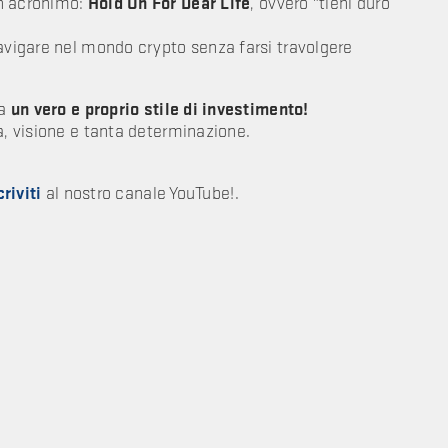
un acronimo:
Hold On For Dear Life
, ovvero "tieni duro
navigare nel mondo crypto senza farsi travolgere
ma
un vero e proprio stile di investimento!
za, visione e tanta determinazione.
criviti
al nostro canale YouTube!.