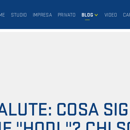
ME
STUDIO
IMPRESA
PRIVATO
BLOG
VIDEO
CA
IMPRESA
PRIVATO
ALUTE: COSA SIGN
E "HODL"? CHI S