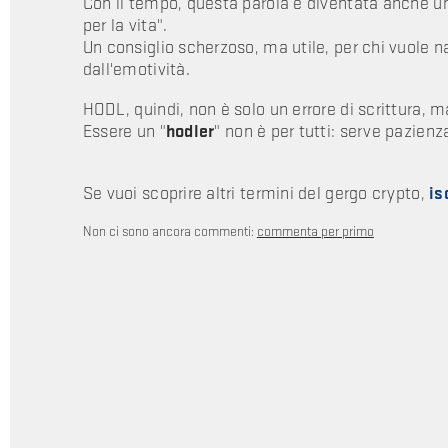
Con il tempo, questa parola è diventata anche 
per la vita".
Un consiglio scherzoso, ma utile, per chi vuole 
dall'emotività.
HODL, quindi, non è solo un errore di scrittura, 
Essere un "
hodler
" non è per tutti: serve pazien
Se vuoi scoprire altri termini del gergo crypto,
is
Non ci sono ancora commenti:
commenta per primo