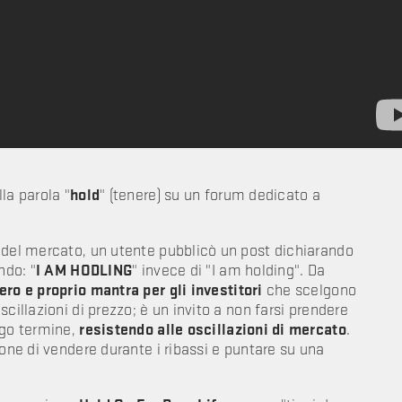
la parola "
hold
" (tenere) su un forum dedicato a
 del mercato, un utente pubblicò un post dichiarando
ndo: "
I AM HODLING
" invece di "I am holding". Da
ero e proprio mantra per gli investitori
che scelgono
cillazioni di prezzo; è un invito a non farsi prendere
ngo termine,
resistendo alle oscillazioni di mercato
.
ione di vendere durante i ribassi e puntare su una