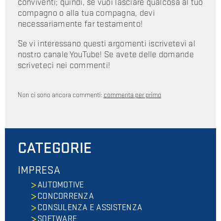
conviventi; quindi, se vuoi lasciare qualcosa al tuo
compagno o alla tua compagna, devi
necessariamente far testamento!
Se vi interessano questi argomenti iscrivetevi al
nostro canale YouTube! Se avete delle domande
scriveteci nei commenti!
Non ci sono ancora commenti:
commenta per primo
CATEGORIE
IMPRESA
AUTOMOTIVE
CONCORRENZA
CONSULENZA E ASSISTENZA
SOFTWARE