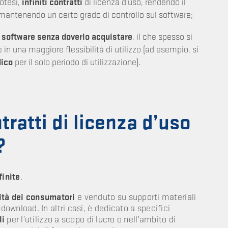
potesi,
infiniti contratti
di licenza d’uso, rendendo il
 mantenendo un certo grado di controllo sul software;
n software senza doverlo acquistare
, il che spesso si
e in una maggiore flessibilità di utilizzo (ad esempio, si
dico
per il solo periodo di utilizzazione).
tratti di licenza d’uso
?
finite
.
ità dei consumatori
e venduto su supporti materiali
wnload. In altri casi, è dedicato a specifici
li
per l’utilizzo a scopo di lucro o nell’ambito di