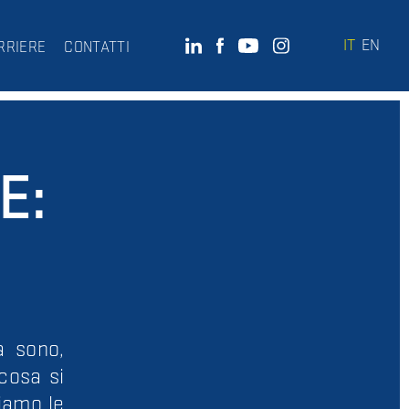
IT
EN
RRIERE
CONTATTI
E:
a sono,
cosa si
diamo le