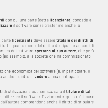
rdi
con cui una parte (detta
licenziante
) concede a
ilizzare
il software senza trasferirne anche la
a parte
licenziante
deve essere
titolare dei diritti di
 tutti, quanto meno del diritto di stipulare accordi di
conomica del software
spettano al suo autore
, che però
o (ad esempio, alla società che ha commissionato
zzazione economica del software (e, in particolare, il
rà anche il diritto di
cedere
a una
controparte il
ti
di utilizzazione economica, sarà il
titolare di tali
di utilizzare il software. Ovviamente, questo è il caso
i dall’autore comprendono anche il diritto di stipulare