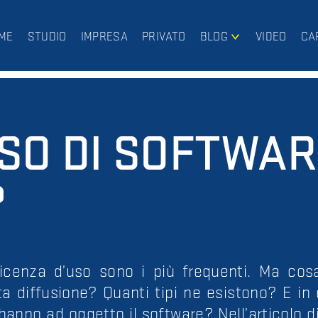
ME
STUDIO
IMPRESA
PRIVATO
BLOG
VIDEO
CA
IMPRESA
PRIVATO
USO DI SOFTWAR
?
 licenza d’uso sono i più frequenti. Ma cos
 diffusione? Quanti tipi ne esistono? E in 
 hanno ad oggetto il software? Nell’articolo 