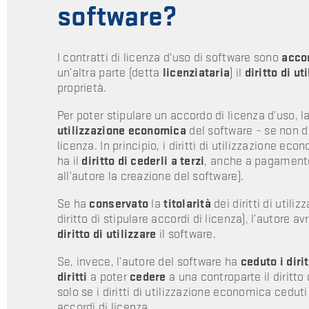
software?
I contratti di licenza d'uso di software sono
acco
un’altra parte (detta
licenziataria
) il
diritto di ut
proprietà.
Per poter stipulare un accordo di licenza d’uso, l
utilizzazione economica
del software – se non di
licenza. In principio, i diritti di utilizzazione e
ha il
diritto di cederli a terzi
, anche a pagament
all’autore la creazione del software).
Se ha
conservato
la
titolarità
dei diritti di utili
diritto di stipulare accordi di licenza), l’autore av
diritto di utilizzare
il software.
Se, invece, l’autore del software ha
ceduto i dirit
diritti
a poter
cedere
a una controparte il diritto 
solo se i diritti di utilizzazione economica cedut
accordi di licenza.