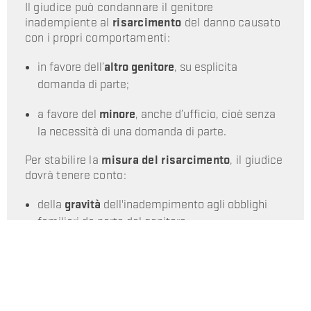
Il giudice può condannare il genitore
inadempiente al
risarcimento
del danno causato
con i propri comportamenti:
in favore dell’
altro genitore
, su esplicita
domanda di parte;
a favore del
minore
, anche d’ufficio, cioè senza
la necessità di una domanda di parte.
Per stabilire la
misura del risarcimento
, il giudice
dovrà tenere conto:
della
gravità
dell'inadempimento agli obblighi
familiari da parte del genitore;
del complessivo
disvalore
dei
comportamenti
adottati;
dell'
entità della violazione
ommessa;