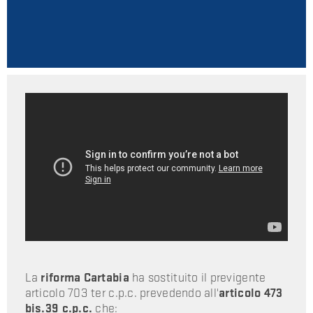
La
riforma Cartabia
ha sostituito il previgente
articolo 703 ter c.p.c. prevedendo all'
articolo 473
bis.39 c.p.c.
che: