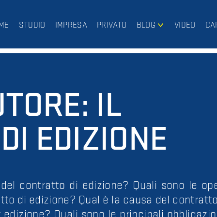
ME
STUDIO
IMPRESA
PRIVATO
BLOG
VIDEO
CA
IMPRESA
PRIVATO
UTORE: IL
DI EDIZIONE
i del contratto di edizione? Quali sono le o
to di edizione? Qual è la causa del contratt
edizione? Quali sono le principali obbligazio