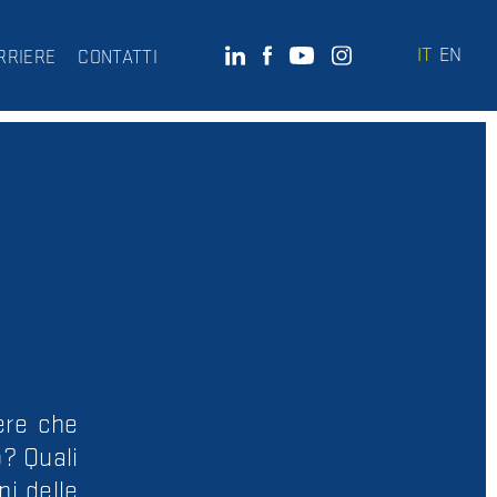
IT
EN
RRIERE
CONTATTI
pere che
o? Quali
ni delle