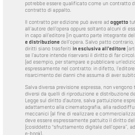
potrebbe essere qualificato come un contratto d
contratto di appalto.
Il contratto per edizione può avere ad
oggetto
tut
all’autore dell’opera oppure soltanto alcuni di essi
in capo all’editore (in quanto parte integrante de
e distribuzione
dell’opera. Salvo patto contrario,
diritti siano trasferiti
in esclusiva all’editore
(art
se l’autore intende riservarsi il diritto di far cir
(ad esempio, per stampare e pubblicare un’edizion
espressamente nel contratto: in difetto, l’editore
risarcimento dei danni che assuma di aver subit
Salva diversa previsione espressa, non vengono tras
diversi da quelli di riproduzione e distribuzione de
Legge sul diritto d’autore, salva pattuizione espre
adattamento alla cinematografia, alla radiodiffus
meccanici (al fine di realizzare e commercializzare
deve essere espressamente pattuito il diritto dell
(cosiddetto “sfruttamento digitale dell’opera”,
e-book).