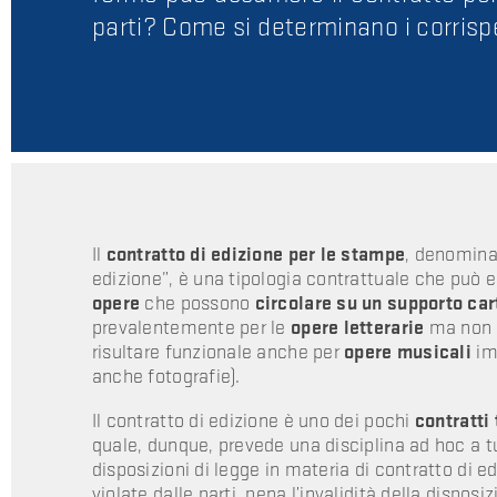
parti? Come si determinano i corrispet
Il
contratto di edizione per le stampe
, denomina
edizione”, è una tipologia contrattuale che può e
opere
che possono
circolare su un supporto ca
prevalentemente per le
opere letterarie
ma non s
risultare funzionale anche per
opere musicali
im
anche fotografie).
Il contratto di edizione è uno dei pochi
contratti 
quale, dunque, prevede una disciplina ad hoc a tu
disposizioni di legge in materia di contratto di 
violate dalle parti, pena l’invalidità della dispos