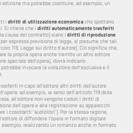
i edizione ma potrebbe costituire, ad esempio, un
ti i
diritti di utilizzazione economica
che spettano
. Si ritiene che i
diritti automaticamente trasferiti
lla causa del contratto) siano i
diritti di riproduzione
 per espressa previsione di legge, si presume che tali
icolo 119, Legge sul diritto d’autore). Ciò significa che,
colare la propria opera anche tramite un altro editore
e speciale dell’opera), dovrà indicarlo
 potrebbe invocare la violazione dell’esclusiva e il
o.
feriti in capo all’editore altri diritti dell’autore
ll’opera: ad esempio, ai sensi dell’articolo 119 della
ssa, all’editore non vengono ceduti i diritti di
ione dell’opera e alla registrazione su apparecchi
 i cosiddetti “audiolibri”). Per la stessa ragione,
’editore di diffondere l’opera in formato digitale
 ad esempio, realizzando un romanzo anche in formato