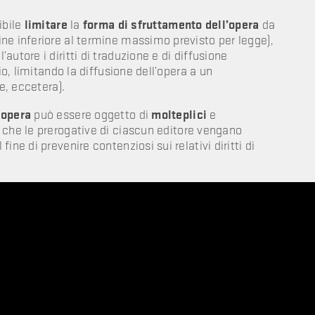
ibile
limitare
la
forma di sfruttamento dell’opera
da
ne inferiore al termine massimo previsto per legge),
utore i diritti di traduzione e di diffusione
io, limitando la diffusione dell’opera a un
e, eccetera).
 opera
può essere oggetto di
molteplici
e
 che le prerogative di ciascun editore vengano
ne di prevenire contenziosi sui relativi diritti di