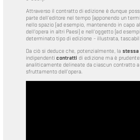
Attraverso il contratto di edizione è dunque poss
parte dell’editore nel tempo (apponendo un termi
nello spazio (ad esempio, mantenendo in capo all’a
dell’opera in altri Paesi) e nell’oggetto (ad esemp
determinato tipo di edizione – illustrata, tascabil
Da ciò si deduce che, potenzialmente, la
stessa
indipendenti
contratti
di edizione ma è prudente
analiticamente delineate da ciascun contratto al fi
sfruttamento dell’opera.