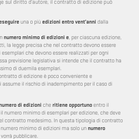
ge sul diritto d’autore, il contratto di edizione può
eseguire
una o più
edizioni entro vent’anni
dalla
un
numero minimo di edizioni
e
, per ciascuna edizione,
atti, la legge precisa che nel contratto devono essere
li esemplari che devono essere realizzati per ogni
sa previsione legislativa si intende che il contratto ha
ssimo di duemila esemplari.
ontratto di edizione è poco conveniente e
 si assume il rischio di inadempimento per il caso di
numero di edizioni
che
ritiene opportuno
entro il
 il numero minimo di esemplari per edizione, che deve
del contratto medesimo. In questa tipologia di contratto
 un numero minimo di edizioni ma solo un
numero
vorrà pubblicare.